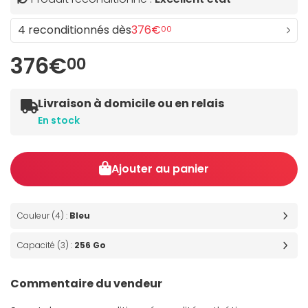
4 reconditionnés dès
376€
00
376€
00
Livraison à domicile ou en relais
En stock
Ajouter au panier
Couleur (4) :
Bleu
Capacité (3) :
256 Go
Commentaire du vendeur