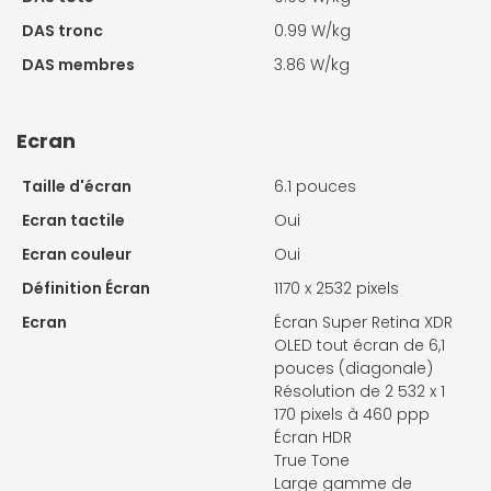
DAS tronc
0.99 W/kg
DAS membres
3.86 W/kg
Ecran
Taille d'écran
6.1 pouces
Ecran tactile
Oui
Ecran couleur
Oui
Définition Écran
1170 x 2532 pixels
Ecran
Écran Super Retina XDR
OLED tout écran de 6,1
pouces (diagonale)
Résolution de 2 532 x 1
170 pixels à 460 ppp
Écran HDR
True Tone
Large gamme de