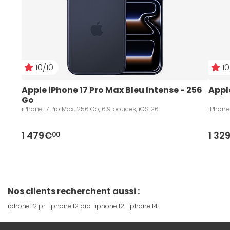
10/10
10
Apple iPhone 17 Pro Max Bleu Intense - 256 
Apple
Go
iPhone 17 Pro Max, 256 Go, 6,9 pouces, iOS 26
iPhone 
1 479€
1 32
00
Nos clients recherchent aussi :
iphone 12 pr
iphone 12 pro
iphone 12
iphone 14