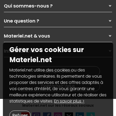
Qui sommes-nous ?
Qui sommes-nous ?
Une question ?
Nos services
Les magasins Materiel.net
Rubrique d'aide / FAQ
Nos solutions pour les pros
Materiel.net & vous
Paiement, livraison
Contactez-nous
Garanties
,
Pack Zen
On répare votre PC portable
Gérer vos cookies sur
SAV, demander un retour
Informations
On rachète votre carte graphique
Informations
Materiel.net
PC sur mesure : Votre RDV personnalisé
Guides d'achats et tutoriels
Plan du site
Notre démarche écologique
Nos marques
Materiel.net recrute
Materiel.net utilise des cookies ou des
Rubrique d'aide
Conditions générales de vente
Notre programme d'affiliation
technologies similaires. Ils permettent de vous
Marketplace
Partenariat & Sponsoring
proposer des services et des offres adaptés à
Informations légales
Contactez-nous
vos centres d’intérêt, de vous garantir une
Données personnelles
et
cookies
meilleure expérience utilisateur et de réaliser des
Gérer vos cookies
Accessibilité : non conforme
statistiques de visites.
En savoir plus >
Materiel.net sur les réseaux sociaux
Refuser