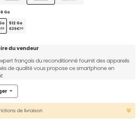
56 Go
Go
512 Go
€
639€
00
00
re du vendeur
xpert français du reconditionné fournit des appareils
nés de qualité vous propose ce smartphone en
at
ger
rictions de livraison