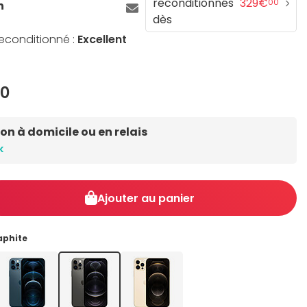
reconditionnés
329€
00
n
dès
reconditionné :
Excellent
0
son à domicile ou en relais
k
Ajouter au panier
aphite