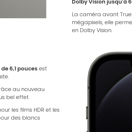
Dolby Vision jusqu'à
La caméra avant TrueD
mégapixels, elle perme
en Dolby Vision.
 de 6,1 pouces
est
ite.
 grâce au nouveau
s bel effet.
our les films HDR et les
 pour des blancs