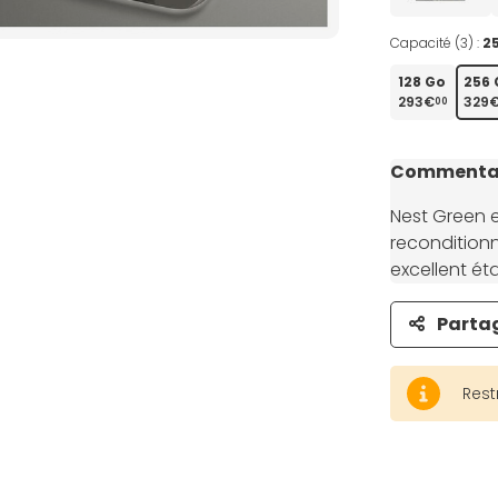
Capacité (3) :
2
128 Go
256 
293€
329
00
Commentai
Nest Green e
recondition
excellent ét
Parta
Rest