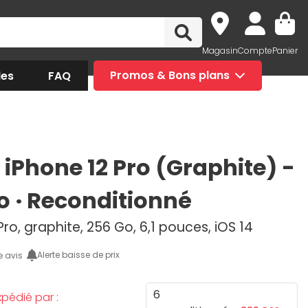
Magasin
Compte
Panier
des
FAQ
Promos & Bons plans
 iPhone 12 Pro (Graphite) -
o · Reconditionné
Pro, graphite, 256 Go, 6,1 pouces, iOS 14
Alerte baisse de prix
e avis
6
pédié par :