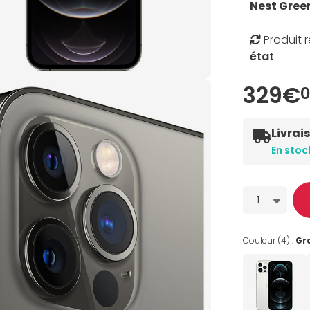
Nest Gree
Produit 
état
329€
0
Livrai
En stoc
Quantité
1
Couleur (4) :
Gr