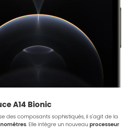
uce A14 Bionic
ise des composants sophistiqués, il s'agit de la
anomètres
. Elle intègre un nouveau
processeur