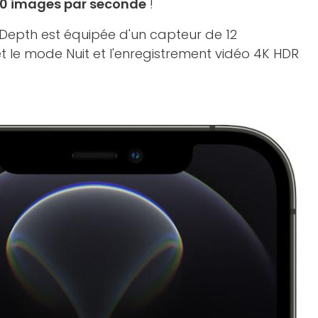
 60 images par seconde
!
epth est équipée d'un capteur de 12
t le mode Nuit et l'enregistrement vidéo 4K HDR