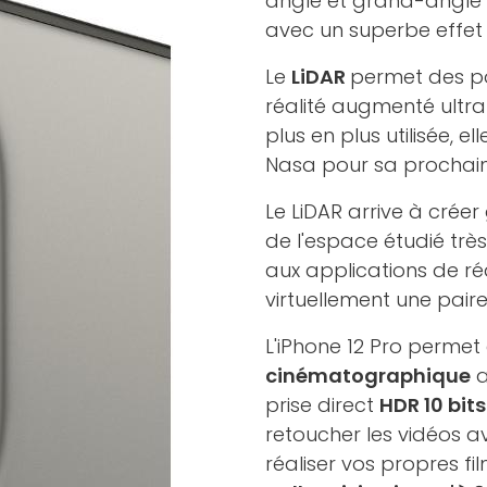
angle et grand-angle 
avec un superbe effet
Le
LiDAR
permet des po
réalité augmenté ultra
plus en plus utilisée, el
Nasa pour sa prochain
Le LiDAR arrive à cré
de l'espace étudié trè
aux applications de r
virtuellement une pair
L'iPhone 12 Pro permet
cinématographique
a
prise direct
HDR 10 bit
retoucher les vidéos a
réaliser vos propres fi