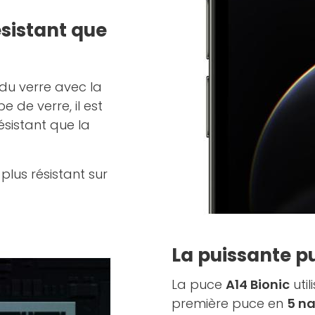
ésistant que
du verre avec la
pe de verre, il est
ésistant que la
lus résistant sur
La puissante p
La puce
A14 Bionic
util
première puce en
5 n