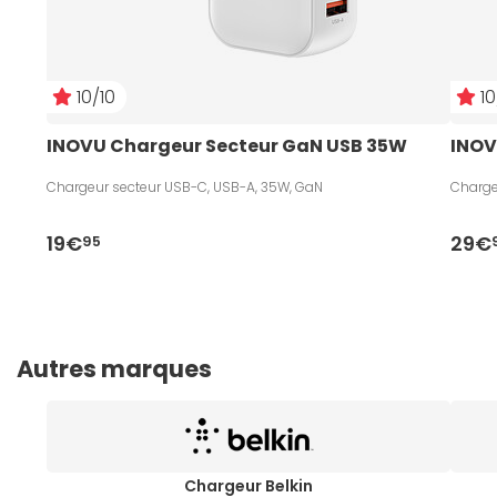
10/10
10
INOVU Chargeur Secteur GaN USB 35W 
INOV
Chargeur secteur USB-C, USB-A, 35W, GaN
Charge
19€
29€
95
Autres marques
Chargeur Belkin