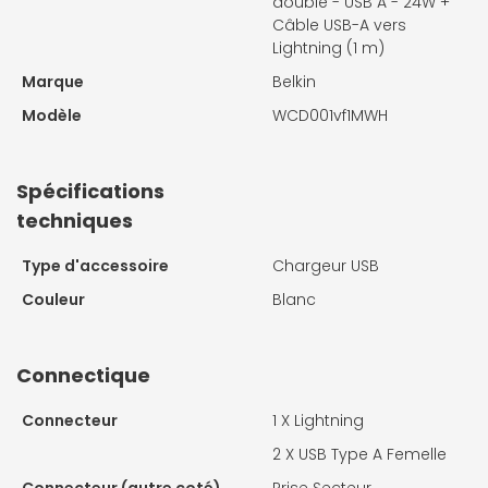
double - USB A - 24W +
Câble USB-A vers
Lightning (1 m)
Marque
Belkin
Modèle
WCD001vf1MWH
Spécifications
techniques
Type d'accessoire
Chargeur USB
Couleur
Blanc
Connectique
Connecteur
1 X
Lightning
2 X
USB Type A Femelle