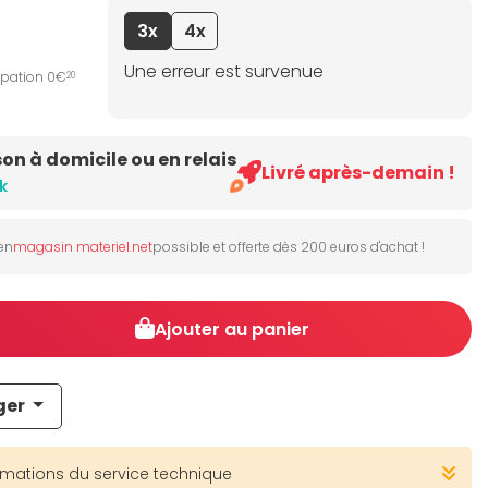
3x
4x
Une erreur est survenue
ipation 0€
20
son à domicile ou en relais
Livré après-demain !
k
 en
magasin materiel.net
possible et offerte dès 200 euros d'achat !
Ajouter au panier
ger
rmations du service technique