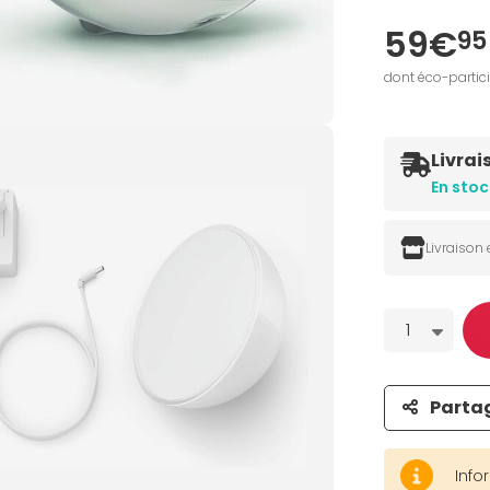
59€
95
dont éco-partic
Livrai
En stoc
Livraison
Quantité
1
Parta
Info