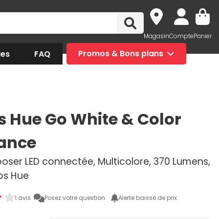
Magasin
Compte
Panier
des
FAQ
Promos & Bons plans
ps Hue Go White & Color
ance
oser LED connectée, Multicolore, 370 Lumens,
ips Hue
1 avis
Posez votre question
Alerte baisse de prix