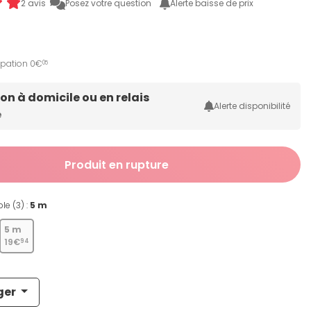
2 avis
Posez votre question
Alerte baisse de prix
ipation 0€
05
son à domicile ou en relais
Alerte disponibilité
e
Produit en rupture
le (3) :
5 m
5 m
19€
94
ger