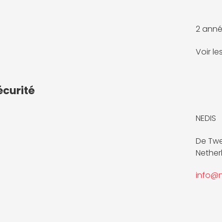
2 anné
Voir l
écurité
NEDIS
De Twe
Nether
info@