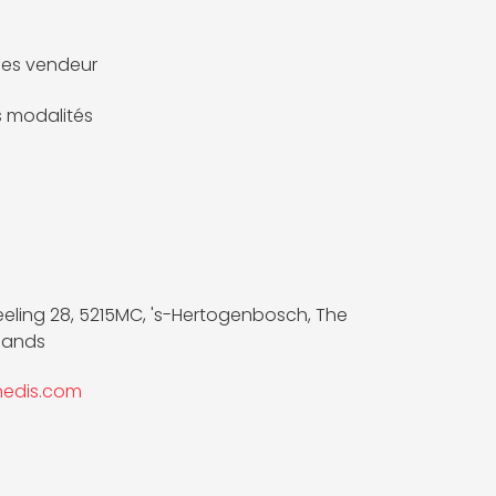
es vendeur
es modalités
eling 28, 5215MC, 's-Hertogenbosch, The
lands
nedis.com