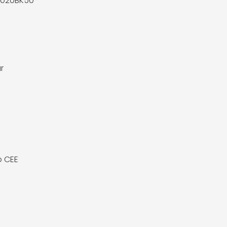
0020BK50
r
o CEE