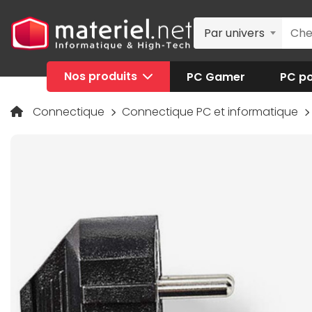
Par univers
Nos produits
PC Gamer
PC po
Connectique
Connectique PC et informatique