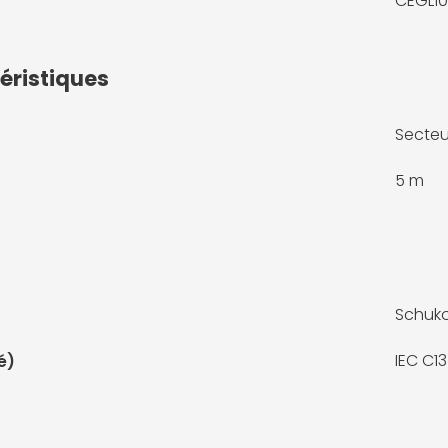
CEGL1
éristiques
Secteu
5 m
Schuk
IEC C13
é)