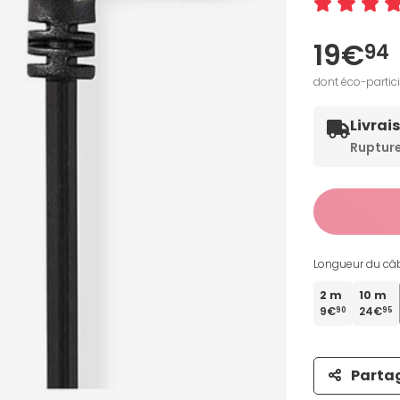
19€
94
dont éco-partic
Livrai
Ruptur
Longueur du câb
2 m
10 m
9€
24€
90
95
Parta