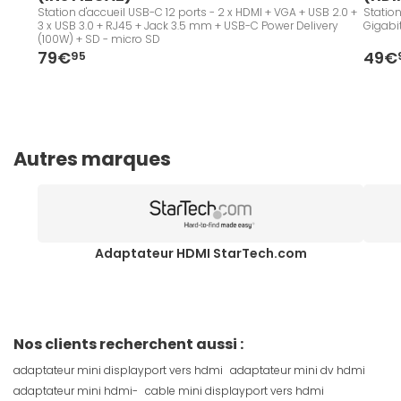
Station d'accueil USB-C 12 ports - 2 x HDMI + VGA + USB 2.0 +
Station
3 x USB 3.0 + RJ45 + Jack 3.5 mm + USB-C Power Delivery
Gigabi
(100W) + SD - micro SD
79€
49€
95
Autres marques
Adaptateur HDMI StarTech.com
Nos clients recherchent aussi :
adaptateur mini displayport vers hdmi
adaptateur mini dv hdmi
adaptateur mini hdmi-
cable mini displayport vers hdmi