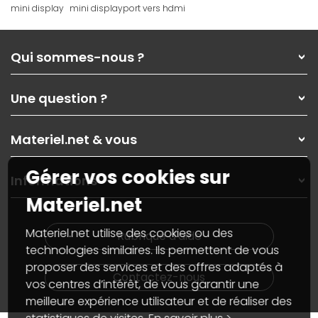
mini display
mini displayport vers hdmi
Qui sommes-nous ?
Qui sommes-nous ?
Une question ?
Nos services
Les magasins Materiel.net
Rubrique d'aide / FAQ
Nos solutions pour les pros
Materiel.net & vous
Paiement, livraison
Contactez-nous
Garanties
,
Pack Zen
On répare votre PC portable
Gérer vos cookies sur
SAV, demander un retour
Informations
On rachète votre carte graphique
Informations
Materiel.net
PC sur mesure : Votre RDV personnalisé
Guides d'achats et tutoriels
Plan du site
Notre démarche écologique
Nos marques
Materiel.net recrute
Materiel.net utilise des cookies ou des
Rubrique d'aide
Conditions générales de vente
Notre programme d'affiliation
technologies similaires. Ils permettent de vous
Marketplace
Partenariat & Sponsoring
proposer des services et des offres adaptés à
Informations légales
Contactez-nous
vos centres d’intérêt, de vous garantir une
Données personnelles
et
cookies
meilleure expérience utilisateur et de réaliser des
Gérer vos cookies
Accessibilité : non conforme