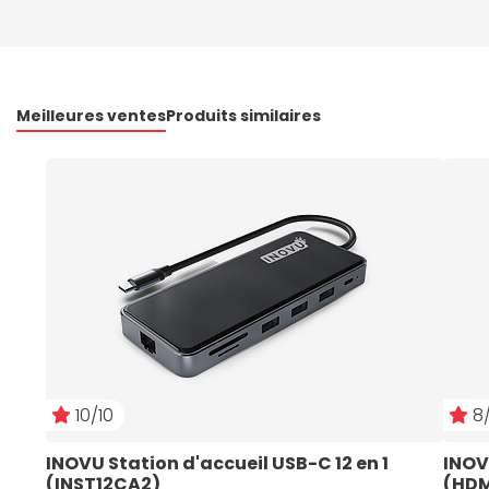
Meilleures ventes
Produits similaires
10/10
8/
INOVU Station d'accueil USB-C 12 en 1 
INOV
(INST12CA2)
(HDM