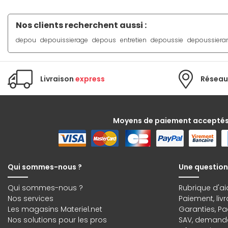
Nos clients recherchent aussi :
depou
depouissierage
depous
entretien
depoussie
depoussiera
Livraison
express
Réseau
Moyens de paiement accepté
Qui sommes-nous ?
Une question
Qui sommes-nous ?
Rubrique d'ai
Nos services
Paiement, liv
Les magasins Materiel.net
Garanties
,
Pa
Nos solutions pour les pros
SAV, demande