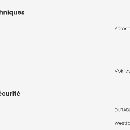
chniques
Aéroso
Voir l
écurité
DURAB
Westfa