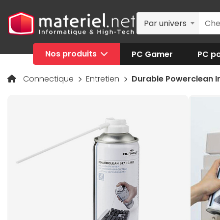
Par univers
Nos produits
PC Gamer
PC po
Connectique
Entretien
Durable Powerclean In