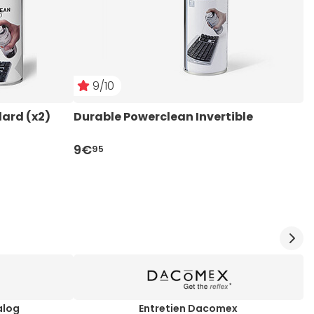
9/10
ard (x2)
Durable Powerclean Invertible
D
m
9€
1
95
alog
Entretien Dacomex