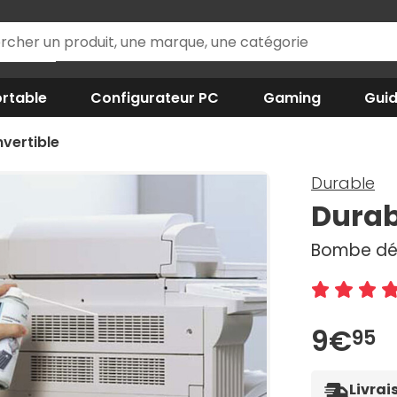
rtable
Configurateur PC
Gaming
Gui
vertible
Durable
Durab
Bombe dép
9€
95
Livrai