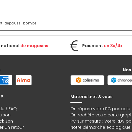
nt
depouss
bombe
 national
de magasins
Paiement
en 3x/4x
s
Nos
 ?
Materiel.net & vous
de / FAQ
On répare votre PC portable
raison
On rachète votre carte grap
ck Zen
PC sur mesure : Votre RDV pe
r un retour
Notre démarche écologique