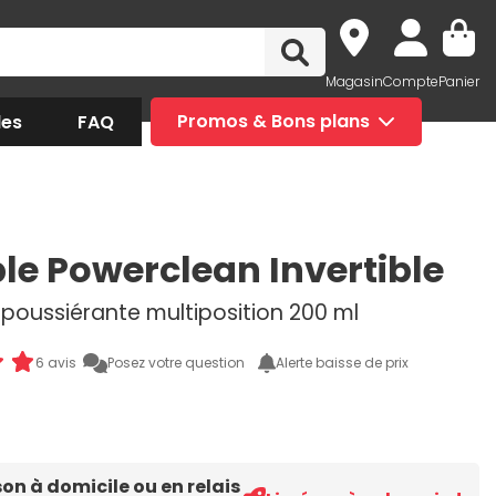
Magasin
Compte
Panier
des
FAQ
Promos & Bons plans
le Powerclean Invertible
oussiérante multiposition 200 ml
6 avis
Posez votre question
Alerte baisse de prix
son à domicile ou en relais