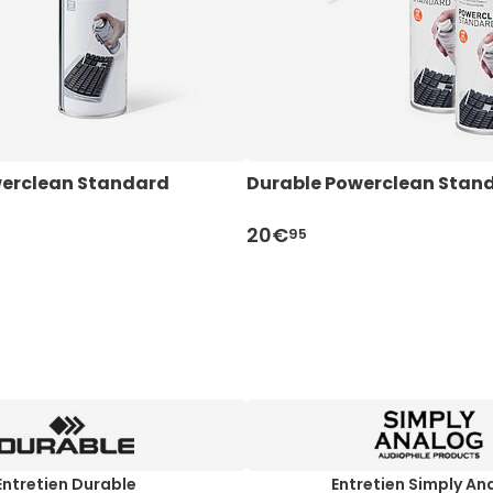
werclean Standard
Durable Powerclean Stand
20€
95
Entretien Durable
Entretien Simply An