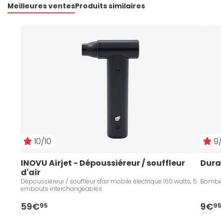
Meilleures ventes
Produits similaires
10/10
9/
INOVU Airjet - Dépoussiéreur / souffleur 
Dura
d'air
Dépoussiéreur / souffleur d'air mobile électrique 160 watts, 5
Bombe 
embouts interchangeables
59€
9€
95
9