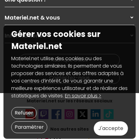
Nos services
Les magasins Materiel.net
Rubrique d'aide / FAQ
Nos solutions pour les pros
Materiel.net & vous
Paiement, livraison
Contactez-nous
Garanties
,
Pack Zen
On répare votre PC portable
Gérer vos cookies sur
SAV, demander un retour
Informations
On rachète votre carte graphique
Informations
Materiel.net
PC sur mesure : Votre RDV personnalisé
Guides d'achats et tutoriels
Plan du site
Notre démarche écologique
Nos marques
Materiel.net recrute
Materiel.net utilise des cookies ou des
Rubrique d'aide
Conditions générales de vente
Notre programme d'affiliation
technologies similaires. Ils permettent de vous
Marketplace
Partenariat & Sponsoring
proposer des services et des offres adaptés à
Informations légales
Contactez-nous
vos centres d’intérêt, de vous garantir une
Données personnelles
et
cookies
meilleure expérience utilisateur et de réaliser des
Gérer vos cookies
Accessibilité : non conforme
statistiques de visites.
En savoir plus >
Materiel.net sur les réseaux sociaux
Refuser
Paramétrer
J'accepte
Nos autres sites