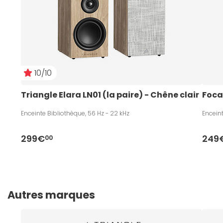
10/10
Triangle Elara LN01 (la paire) - Chêne clair
Foca
Enceinte Bibliothèque, 56 Hz - 22 kHz
Enceint
299€
249
00
Autres marques