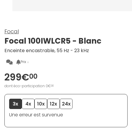
Focal
Focal 100IWLCR5 - Blanc
Enceinte encastrable, 55 Hz - 23 kHz
Prix ↓
299€
00
dont éco-participation 0€
90
3x
4x
10x
12x
24x
Une erreur est survenue