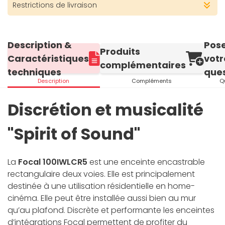
Restrictions de livraison
Description &
Pos
Produits
Caractéristiques
votr
complémentaires
techniques
ques
Description
Compléments
Q
Discrétion et musicalité
"Spirit of Sound"
La
Focal 100IWLCR5
est une enceinte encastrable
rectangulaire deux voies. Elle est principalement
destinée à une utilisation résidentielle en home-
cinéma. Elle peut être installée aussi bien au mur
qu’au plafond. Discrète et performante les enceintes
d’intégrations Focal permettent de profiter du