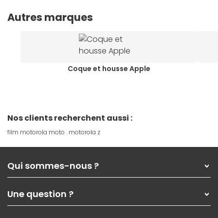
Autres marques
Coque et housse Apple
Nos clients recherchent aussi :
film motorola moto
motorola z
Qui sommes-nous ?
Qui sommes-nous ?
Une question ?
Nos services
Les magasins Materiel.net
Rubrique d'aide / FAQ