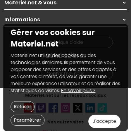
Nos solutions pour les pros
Materiel.net & vous
Paiement, livraison
Contactez-nous
Garanties
,
Pack Zen
On répare votre PC portable
SAV, demander un retour
Informations
On rachète votre carte graphique
Informations
PC sur mesure : Votre RDV personnalisé
Guides d'achats et tutoriels
Gérer vos cookies sur
Plan du site
Notre démarche écologique
Nos marques
Materiel.net recrute
Materiel.net
Rubrique d'aide
Conditions générales de vente
Notre programme d'affiliation
Marketplace
Partenariat & Sponsoring
02 40 92 91 91
Materiel.net utilise des cookies ou des
Informations légales
technologies similaires. Ils permettent de vous
(numéro non surtaxé)
Données personnelles
et
cookies
proposer des services et des offres adaptés à
Gérer vos cookies
Contactez-nous
Accessibilité : non conforme
vos centres d’intérêt, de vous garantir une
meilleure expérience utilisateur et de réaliser des
statistiques de visites.
En savoir plus >
Materiel.net sur les réseaux sociaux
Refuser
Paramétrer
J'accepte
Nos autres sites