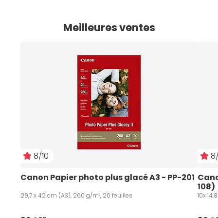
Meilleures ventes
8/10
8/
Canon Papier photo plus glacé A3 - PP-201
Canon
108)
29,7 x 42 cm (A3), 260 g/m², 20 feuilles
10x 14,