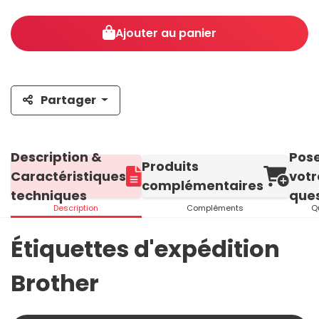
Ajouter au panier
Partager
Description &
Pos
Produits
Caractéristiques
votr
complémentaires
techniques
ques
Description
Compléments
Q
Étiquettes d'expédition
Brother