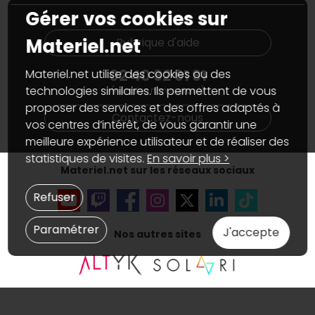
PC sur mesure : Votre RDV personnalisé
Guides d'achats et tutoriels
Gérer vos cookies sur
Plan du site
Notre démarche écologique
Nos marques
Materiel.net recrute
Materiel.net
Rubrique d'aide
Conditions générales de vente
Notre programme d'affiliation
Marketplace
Partenariat & Sponsoring
02 40 92 91 91
Materiel.net utilise des cookies ou des
Informations légales
technologies similaires. Ils permettent de vous
(numéro non surtaxé)
Données personnelles
et
cookies
proposer des services et des offres adaptés à
Gérer vos cookies
Contactez-nous
Accessibilité : non conforme
vos centres d’intérêt, de vous garantir une
meilleure expérience utilisateur et de réaliser des
statistiques de visites.
En savoir plus >
Materiel.net sur les réseaux sociaux
Refuser
Paramétrer
J'accepte
Nos autres sites