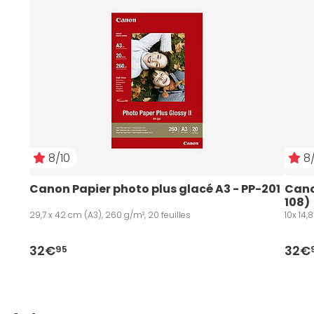
8/10
8/
Canon Papier photo plus glacé A3 - PP-201
Canon
108)
29,7 x 42 cm (A3), 260 g/m², 20 feuilles
10x 14,
32€
32€
95