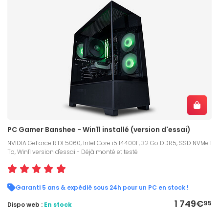
PC Gamer Banshee - Win11 installé (version d'essai)
NVIDIA GeForce RTX 5060, Intel Core i5 14400F, 32 Go DDR5, SSD NVMe 1
To, Win11 version d'essai - Déjà monté et testé
Garanti 5 ans & expédié sous 24h pour un PC en stock !
1 749€
95
Dispo web :
En stock