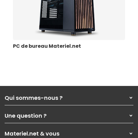
PC de bureau Materiel.net
Qui sommes-nous ?
Qui sommes-nous ?
Une question ?
Nos services
Les magasins Materiel.net
Rubrique d'aide / FAQ
Nos solutions pour les pros
Materiel.net & vous
Paiement, livraison
Contactez-nous