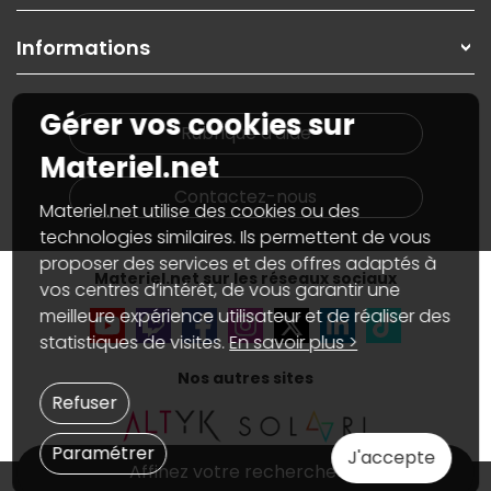
Garanties
,
Pack Zen
On répare votre PC portable
SAV, demander un retour
Informations
On rachète votre carte graphique
Informations
PC sur mesure : Votre RDV personnalisé
Guides d'achats et tutoriels
Plan du site
Notre démarche écologique
Gérer vos cookies sur
Nos marques
Materiel.net recrute
Rubrique d'aide
Conditions générales de vente
Notre programme d'affiliation
Materiel.net
Marketplace
Partenariat & Sponsoring
Informations légales
Contactez-nous
Materiel.net utilise des cookies ou des
Données personnelles
et
cookies
Gérer vos cookies
technologies similaires. Ils permettent de vous
Accessibilité : non conforme
proposer des services et des offres adaptés à
Materiel.net sur les réseaux sociaux
vos centres d’intérêt, de vous garantir une
meilleure expérience utilisateur et de réaliser des
statistiques de visites.
En savoir plus >
Nos autres sites
Refuser
Paramétrer
J'accepte
Affinez votre recherche