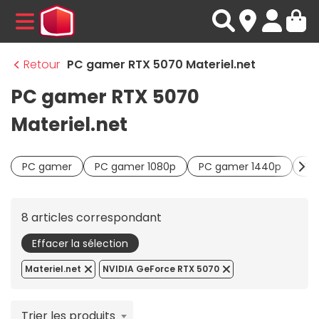
MENU
Retour
PC gamer RTX 5070 Materiel.net
PC gamer RTX 5070
Materiel.net
PC gamer
PC gamer 1080p
PC gamer 1440p
PC
8 articles correspondant
Effacer la sélection
Materiel.net
NVIDIA GeForce RTX 5070
Trier les produits