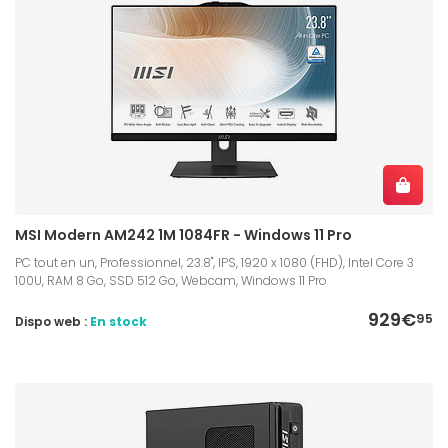
MSI Modern AM242 1M 1084FR - Windows 11 Pro
PC tout en un, Professionnel, 23.8", IPS, 1920 x 1080 (FHD), Intel Core 3
100U, RAM 8 Go, SSD 512 Go, Webcam, Windows 11 Pro
929€
95
Dispo web :
En stock