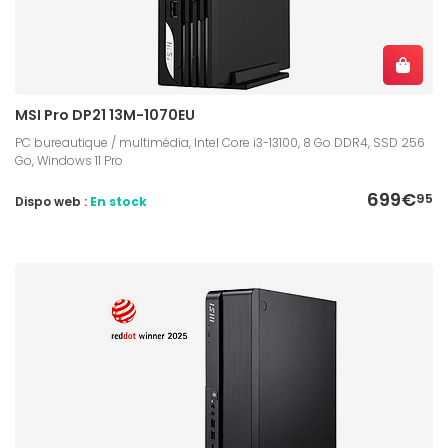
MSI Pro DP21 13M-1070EU
PC bureautique / multimédia, Intel Core i3-13100, 8 Go DDR4, SSD 256
Go, Windows 11 Pro
699€
95
Dispo web :
En stock