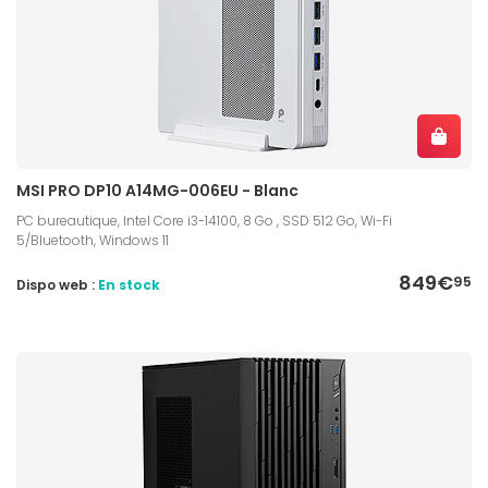
MSI PRO DP10 A14MG-006EU - Blanc
PC bureautique, Intel Core i3-14100, 8 Go , SSD 512 Go, Wi-Fi
5/Bluetooth, Windows 11
849€
95
Dispo web :
En stock