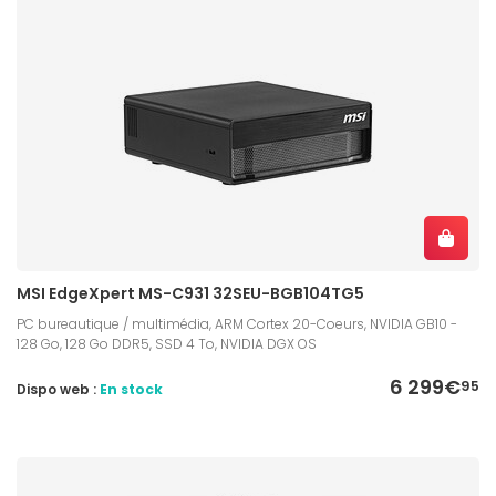
MSI EdgeXpert MS-C931 32SEU-BGB104TG5
PC bureautique / multimédia, ARM Cortex 20-Coeurs, NVIDIA GB10 -
128 Go, 128 Go DDR5, SSD 4 To, NVIDIA DGX OS
6 299€
95
Dispo web :
En stock