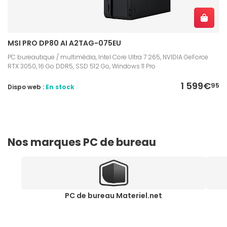
MSI PRO DP80 AI A2TAG-075EU
PC bureautique / multimédia, Intel Core Ultra 7 265, NVIDIA GeForce
RTX 3050, 16 Go DDR5, SSD 512 Go, Windows 11 Pro
1 599€
95
Dispo web :
En stock
Nos marques PC de bureau
PC de bureau Materiel.net