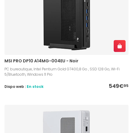
MSI PRO DP10 A14MG-004EU - Noir
PC bureautique, Intel Pentium Gold G7400,8 Go , SSD 128 Go, Wi-Fi
5/Bluetooth, Windows 11 Pro
549€
95
Dispo web :
En stock