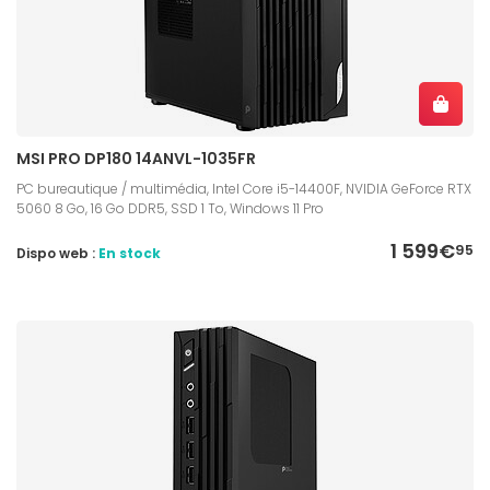
MSI PRO DP180 14ANVL-1035FR
PC bureautique / multimédia, Intel Core i5-14400F, NVIDIA GeForce RTX
5060 8 Go, 16 Go DDR5, SSD 1 To, Windows 11 Pro
1 599€
95
Dispo web :
En stock