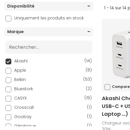
Disponibilité
1 - 14 sur 14 
Uniquement les produits en stock
Marque
(14)
Akashi
(8)
Apple
(53)
Belkin
Compare
(2)
Bluestork
Akashi Ch
(19)
CASYX
USB-C + U
(1)
Crosscall
Laptop ...)
(1)
Goobay
Chargeur sec
(1)
Générique
30W