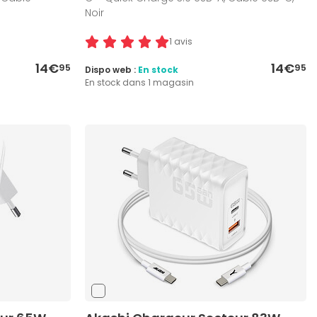
Noir
1 avis
14€
14€
95
95
Dispo web :
En stock
En stock dans 1 magasin