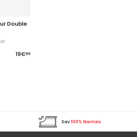
ur Double
5W
19€
95
Sav
100% Nantais