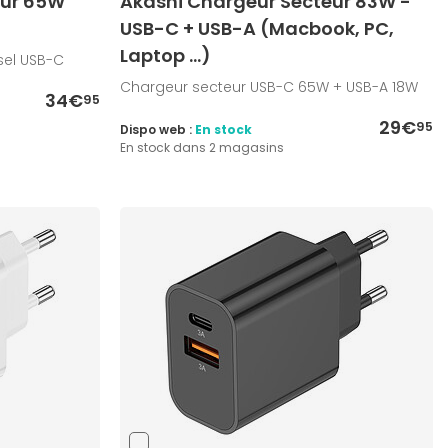
eur 65W
Akashi Chargeur Secteur 83W -
USB-C + USB-A (Macbook, PC,
Laptop ...)
sel USB-C
Chargeur secteur USB-C 65W + USB-A 18W
34€
95
29€
95
Dispo web :
En stock
En stock dans 2 magasins