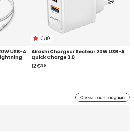
10/10
20W USB-A 
Akashi Chargeur Secteur 20W USB-A 
A
Lightning
Quick Charge 3.0
3
12€
1
95
Choisir mon magasin