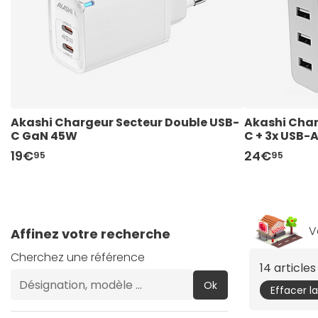
Akashi Chargeur Secteur Double USB-
Akashi Char
C GaN 45W
C + 3x USB-
19€
24€
95
95
V
Affinez votre recherche
Cherchez une référence
14 article
Ok
Effacer l