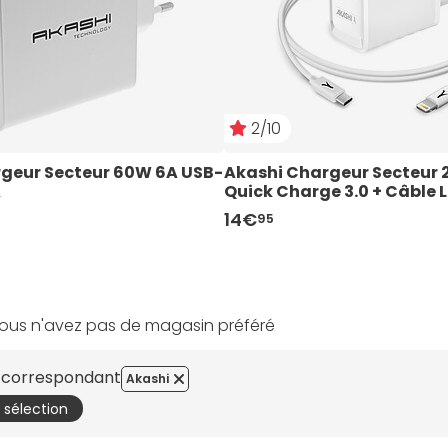
2/10
geur Secteur 60W 6A USB-
Akashi Chargeur Secteur 
A
Quick Charge 3.0 + Câble 
14€
95
ous n'avez pas de magasin préféré
s correspondant
Akashi
a sélection