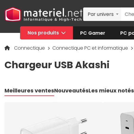
Par univers
Nos produits
PC Gamer
PC po
Connectique
Connectique PC et informatique
Chargeur USB Akashi
Meilleures ventes
Nouveautés
Les mieux notés