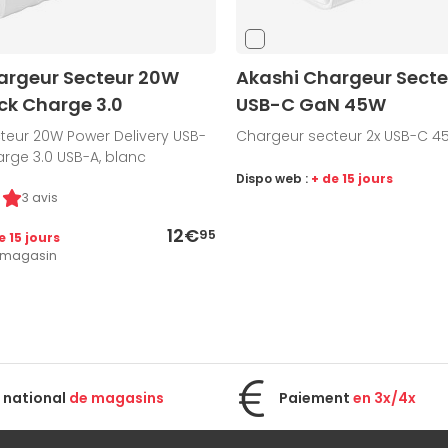
argeur Secteur 20W
Akashi Chargeur Secte
ck Charge 3.0
USB-C GaN 45W
teur 20W Power Delivery USB-
Chargeur secteur 2x USB-C 4
rge 3.0 USB-A, blanc
Dispo web :
+ de 15 jours
3 avis
12€
95
e 15 jours
1 magasin
 national
de magasins
Paiement
en 3x/4x