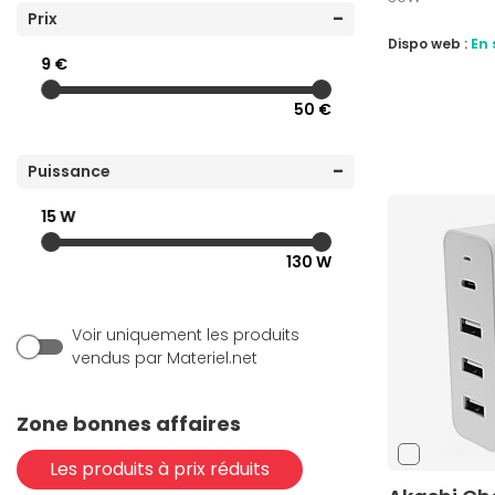
(1)
Prix
Huawei
Dispo web :
En 
(2)
ICY BOX
9 €
(5)
INOVU
50 €
(1)
Microsoft
(14)
Mophie
Puissance
(3)
Motorola
15 W
(6)
NEDIS
130 W
(5)
Port Connect
(7)
Samsung
Voir uniquement les produits
(3)
Satechi
vendus par Materiel.net
(1)
Verbatim
(2)
Xiaomi
Zone bonnes affaires
(1)
ZENS
Les produits à prix réduits