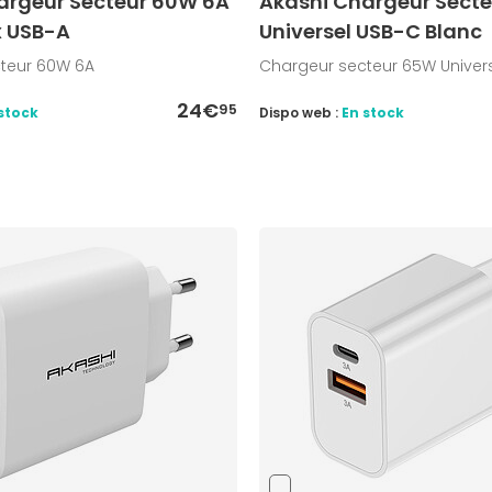
argeur Secteur 60W 6A
Akashi Chargeur Sect
x USB-A
Universel USB-C Blanc
teur 60W 6A
Chargeur secteur 65W Univer
24€
95
stock
Dispo web :
En stock