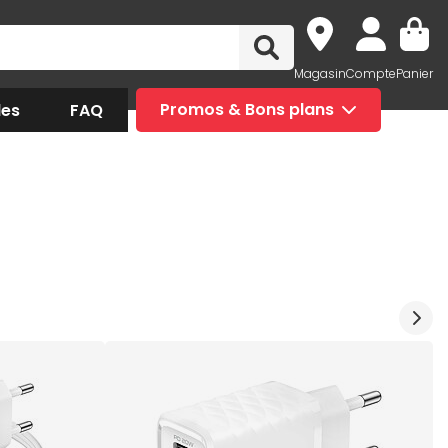
Magasin
Compte
Panier
des
FAQ
Promos & Bons plans