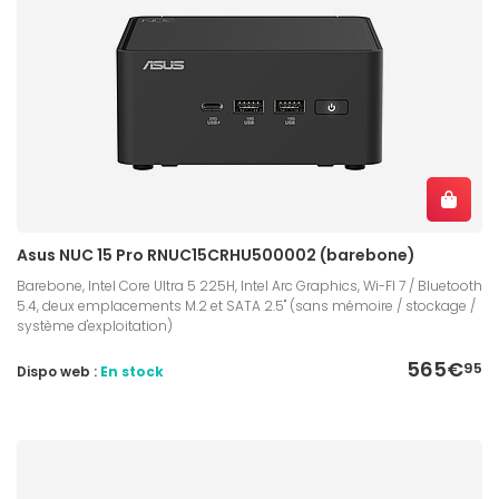
Asus NUC 15 Pro RNUC15CRHU500002 (barebone)
Barebone, Intel Core Ultra 5 225H, Intel Arc Graphics, Wi-FI 7 / Bluetooth
5.4, deux emplacements M.2 et SATA 2.5" (sans mémoire / stockage /
système d'exploitation)
565€
95
Dispo web :
En stock