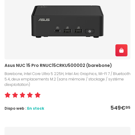
Asus NUC 15 Pro RNUC15CRKU500002 (barebone)
Barebone, Intel Core Ultra 5 225H, Intel Arc Graphics, Wi-FI 7 / Bluetooth
5.4, deux emplacements M.2 (sans mémoire / stockage / système
d'exploitation)
549€
95
Dispo web :
En stock