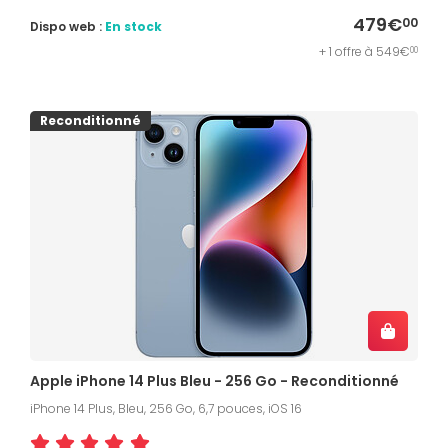
479€
00
Dispo web :
En stock
+ 1 offre à 549€
00
Reconditionné
Apple iPhone 14 Plus Bleu - 256 Go - Reconditionné
iPhone 14 Plus, Bleu, 256 Go, 6,7 pouces, iOS 16