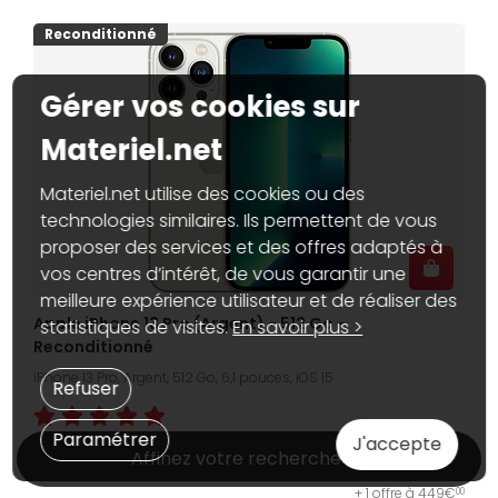
Reconditionné
Gérer vos cookies sur
Materiel.net
Materiel.net utilise des cookies ou des
technologies similaires. Ils permettent de vous
proposer des services et des offres adaptés à
vos centres d’intérêt, de vous garantir une
meilleure expérience utilisateur et de réaliser des
Apple iPhone 13 Pro (Argent) - 512 Go -
statistiques de visites.
En savoir plus >
Reconditionné
iPhone 13 Pro, Argent, 512 Go, 6,1 pouces, iOS 15
Refuser
Paramétrer
J'accepte
Affinez votre recherche
415€
00
Dispo web :
En stock
+ 1 offre à 449€
00