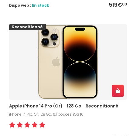
519€
00
Dispo web :
En stock
Reconditionné
Apple iPhone 14 Pro (Or) - 128 Go - Reconditionné
iPhone 14 Pro, Or, 128 Go, 6,1 pouces, iOS 16