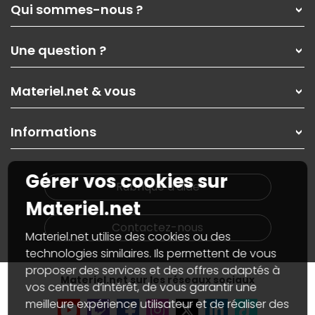
Qui sommes-nous ?
Qui sommes-nous ?
Une question ?
Nos services
Les magasins Materiel.net
Rubrique d'aide / FAQ
Nos solutions pour les pros
Materiel.net & vous
Paiement, livraison
Contactez-nous
Garanties
,
Pack Zen
On répare votre PC portable
SAV, demander un retour
Informations
On rachète votre carte graphique
Informations
PC sur mesure : Votre RDV personnalisé
Guides d'achats et tutoriels
Plan du site
Notre démarche écologique
Gérer vos cookies sur
Nos marques
Materiel.net recrute
Rubrique d'aide
Conditions générales de vente
Notre programme d'affiliation
Materiel.net
Marketplace
Partenariat & Sponsoring
Informations légales
Contactez-nous
Materiel.net utilise des cookies ou des
Données personnelles
et
cookies
Gérer vos cookies
technologies similaires. Ils permettent de vous
Accessibilité : non conforme
proposer des services et des offres adaptés à
Materiel.net sur les réseaux sociaux
vos centres d’intérêt, de vous garantir une
meilleure expérience utilisateur et de réaliser des