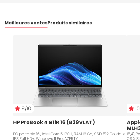
Meilleures ventes
Produits similaires
8/10
10
HP ProBook 4 G1iR 16 (B39VLAT)
Apple
MLH3
PC portable 16", Intel Core 5 120U, RAM 16 Go, SSD 512 Go, dalle
15,4", Processeur Intel® Core™ i7 (2,60 GHz), 16 Go, 256 Go, Mac
IPS Full HD+, Windows 11 Pro, AZERTY
OS X Sie