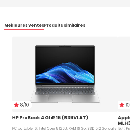
Meilleures ventes
Produits similaires
8/10
10
HP ProBook 4 G1iR 16 (B39VLAT)
Apple
MLH3
PC portable 16", Intel Core 5 120U, RAM 16 Go, SSD 512 Go, dalle
15,4", Processeur Intel® Core™ i7 (2,60 GHz), 16 Go, 256 Go, Mac