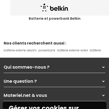
Batterie et powerbank Belkin
Nos clients recherchent aussi :
batterie externe akashi
powerbank
batterie externe soleil
batterie
Qui sommes-nous ?
Qui sommes-nous ?
Une question ?
Nos services
Les magasins Materiel.net
Rubrique d'aide / FAQ
Nos solutions pour les pros
Materiel.net & vous
Paiement, livraison
Contactez-nous
Garanties
,
Pack Zen
On répare votre PC portable
Gérer vos cookies sur
SAV, demander un retour