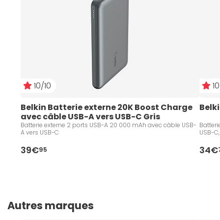
10/10
10
Belkin Batterie externe 20K Boost Charge 
Belk
avec câble USB-A vers USB-C Gris
Batterie externe 2 ports USB-A 20 000 mAh avec câble USB-
Batter
A vers USB-C
USB-C,
39€
34€
95
Autres marques