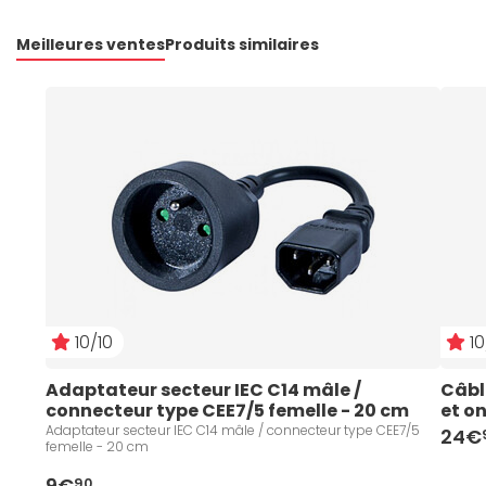
Meilleures ventes
Produits similaires
10/10
10
Adaptateur secteur IEC C14 mâle / 
Câbl
connecteur type CEE7/5 femelle - 20 cm
et o
Adaptateur secteur IEC C14 mâle / connecteur type CEE7/5
24€
femelle - 20 cm
9€
90