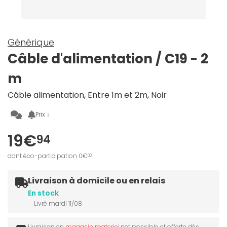
Générique
Câble d'alimentation / C19 - 2
m
Câble alimentation, Entre 1m et 2m, Noir
Prix ↓
19€
94
dont éco-participation 0€
02
Livraison à domicile ou en relais
En stock
Livré mardi 11/08
Livraison en
magasin materiel.net
possible et offerte dès