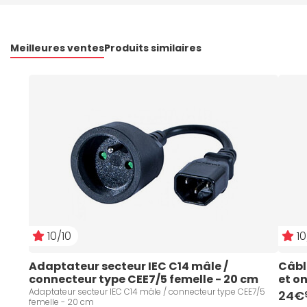
Meilleures ventes
Produits similaires
10/10
10
Adaptateur secteur IEC C14 mâle / 
Câbl
connecteur type CEE7/5 femelle - 20 cm
et o
Adaptateur secteur IEC C14 mâle / connecteur type CEE7/5
24€
femelle - 20 cm