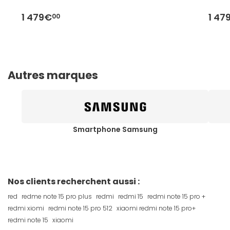
1 479€
1 47
00
Autres marques
Smartphone Samsung
Nos clients recherchent aussi :
red
redme note 15 pro plus
redmi
redmi 15
redmi note 15 pro +
redmi xiomi
redmi note 15 pro 512
xiaomi redmi note 15 pro+
redmi note 15
xiaomi