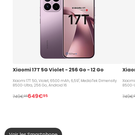
Xiaomi 17T 5G Violet - 256 Go - 12 Go
Xiaom
Xiaomi 17T 5G, Violet, 6500 mAh, 6,59", MediaTek Dimensity
Xiaomi
8500-Ultra, 256 Go, Android 16
8500-U
649€
95
749€
749€
95
Voir les Smartphone