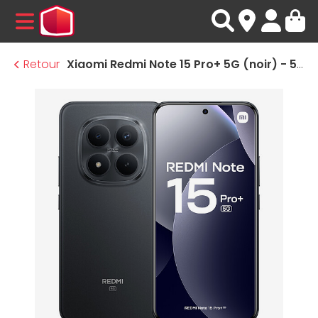
MENU
Retour
Xiaomi Redmi Note 15 Pro+ 5G (noir) - 512 Go