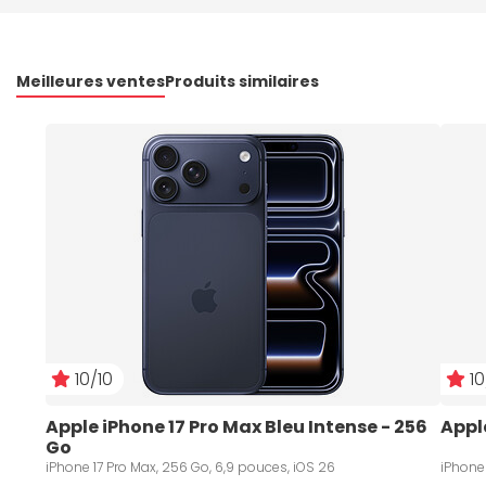
Meilleures ventes
Produits similaires
10/10
10
Apple iPhone 17 Pro Max Bleu Intense - 256 
Appl
Go
iPhone 17 Pro Max, 256 Go, 6,9 pouces, iOS 26
iPhone 