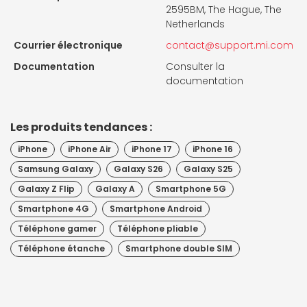
2595BM, The Hague, The
Netherlands
Courrier électronique
contact@support.mi.com
Documentation
Consulter la
documentation
Les produits tendances :
iPhone
iPhone Air
iPhone 17
iPhone 16
Samsung Galaxy
Galaxy S26
Galaxy S25
Galaxy Z Flip
Galaxy A
Smartphone 5G
Smartphone 4G
Smartphone Android
Téléphone gamer
Téléphone pliable
Téléphone étanche
Smartphone double SIM