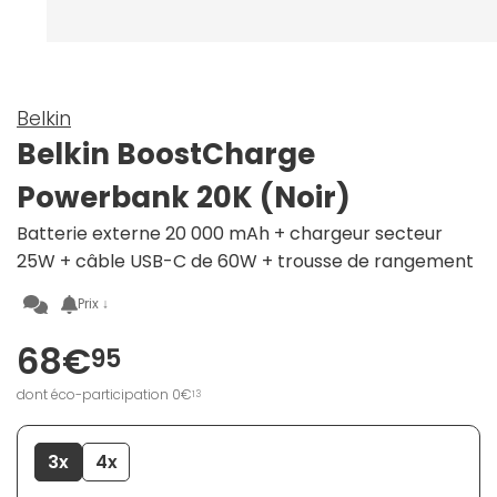
Belkin
Belkin BoostCharge
Powerbank 20K (Noir)
Batterie externe 20 000 mAh + chargeur secteur
25W + câble USB-C de 60W + trousse de rangement
Prix ↓
68€
95
dont éco-participation 0€
13
3x
4x