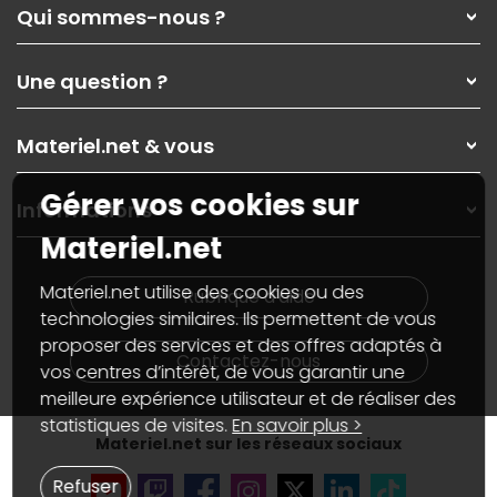
Qui sommes-nous ?
Qui sommes-nous ?
Une question ?
Nos services
Les magasins Materiel.net
Rubrique d'aide / FAQ
Nos solutions pour les pros
Materiel.net & vous
Paiement, livraison
Contactez-nous
Garanties
,
Pack Zen
On répare votre PC portable
Gérer vos cookies sur
SAV, demander un retour
Informations
On rachète votre carte graphique
Informations
Materiel.net
PC sur mesure : Votre RDV personnalisé
Guides d'achats et tutoriels
Plan du site
Notre démarche écologique
Nos marques
Materiel.net recrute
Materiel.net utilise des cookies ou des
Rubrique d'aide
Conditions générales de vente
Notre programme d'affiliation
technologies similaires. Ils permettent de vous
Marketplace
Partenariat & Sponsoring
proposer des services et des offres adaptés à
Informations légales
Contactez-nous
vos centres d’intérêt, de vous garantir une
Données personnelles
et
cookies
meilleure expérience utilisateur et de réaliser des
Gérer vos cookies
Accessibilité : non conforme
statistiques de visites.
En savoir plus >
Materiel.net sur les réseaux sociaux
Refuser