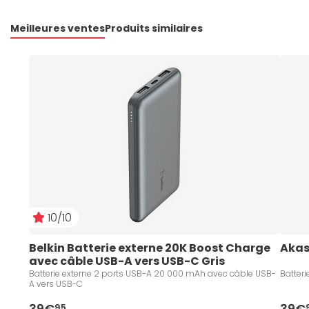
Meilleures ventes
Produits similaires
10/10
Belkin Batterie externe 20K Boost Charge 
Akas
avec câble USB-A vers USB-C Gris
Batterie externe 2 ports USB-A 20 000 mAh avec câble USB-
Batter
A vers USB-C
39€
39€
95