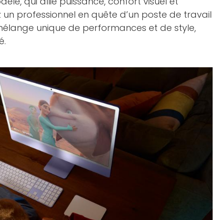
le, qui allie puissance, confort visuel et
 un professionnel en quête d’un poste de travail
 mélange unique de performances et de style,
é.