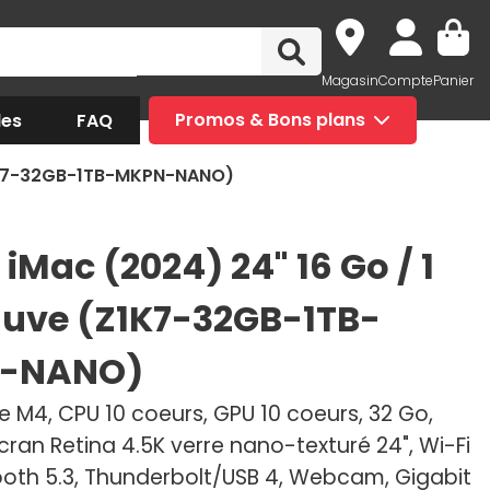
Magasin
Compte
Panier
des
FAQ
Promos & Bons plans
Z1K7-32GB-1TB-MKPN-NANO)
iMac (2024) 24" 16 Go / 1
uve (Z1K7-32GB-1TB-
-NANO)
 M4, CPU 10 coeurs, GPU 10 coeurs, 32 Go,
Ecran Retina 4.5K verre nano-texturé 24", Wi-Fi
tooth 5.3, Thunderbolt/USB 4, Webcam, Gigabit