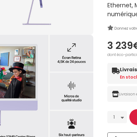
Ethernet,
numériqu
Donnez votr
3 239
dont éco-partic
Livrai
En stoc
Livraison
Quantité
1