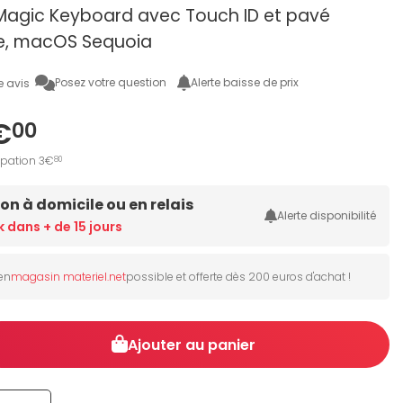
 Magic Keyboard avec Touch ID et pavé
e, macOS Sequoia
Posez votre question
Alerte baisse de prix
e avis
€
00
ipation 3€
80
son à domicile ou en relais
Alerte disponibilité
k dans + de 15 jours
 en
magasin materiel.net
possible et offerte dès 200 euros d'achat !
Ajouter au panier