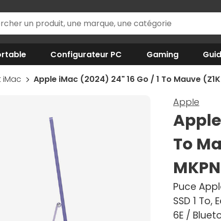
rtable
Configurateur PC
Gaming
Gui
t iMac
Apple iMac (2024) 24" 16 Go / 1 To Mauve (
Apple
Apple 
To Ma
MKPN
Puce Apple
SSD 1 To, 
6E / Blue