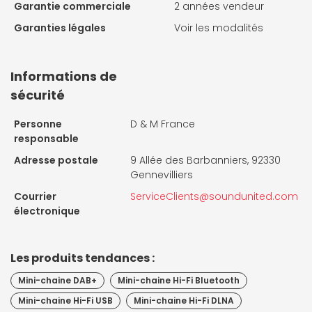
Garantie commerciale
2 années vendeur
Garanties légales
Voir les modalités
Informations de
sécurité
Personne
D & M France
responsable
Adresse postale
9 Allée des Barbanniers, 92330
Gennevilliers
Courrier
ServiceClients@soundunited.com
électronique
Les produits tendances :
Mini-chaine DAB+
Mini-chaine Hi-Fi Bluetooth
Mini-chaine Hi-Fi USB
Mini-chaine Hi-Fi DLNA