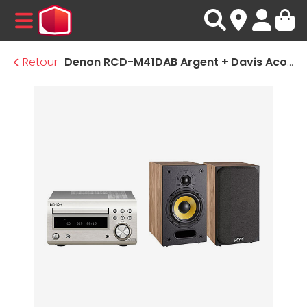
MENU
Retour
Denon RCD-M41DAB Argent + Davis Acoustics Ariane 1 Chêne clair