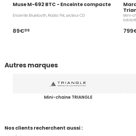
Muse M-692 BTC - Enceinte compacte
Mara
Tria
Enceinte Bluetooth, Radio FM, Lecteur CD
Mini-ch
bibliot
89€
799
99
Autres marques
Mini-chaine TRIANGLE
Nos clients recherchent aussi :