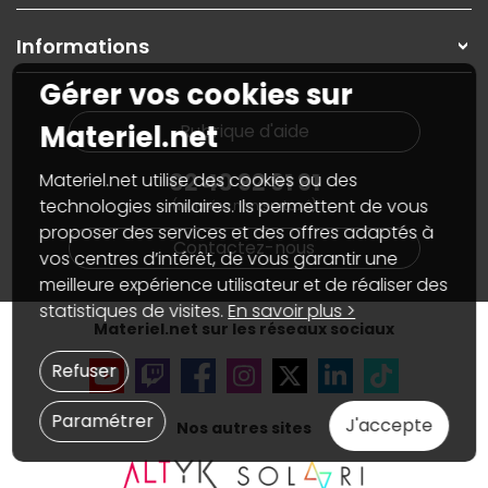
Garanties
,
Pack Zen
On répare votre PC portable
SAV, demander un retour
Informations
On rachète votre carte graphique
Informations
PC sur mesure : Votre RDV personnalisé
Guides d'achats et tutoriels
Gérer vos cookies sur
Plan du site
Notre démarche écologique
Nos marques
Materiel.net recrute
Materiel.net
Rubrique d'aide
Conditions générales de vente
Notre programme d'affiliation
Marketplace
Partenariat & Sponsoring
02 40 92 91 91
Materiel.net utilise des cookies ou des
Informations légales
technologies similaires. Ils permettent de vous
(numéro non surtaxé)
Données personnelles
et
cookies
proposer des services et des offres adaptés à
Gérer vos cookies
Contactez-nous
Accessibilité : non conforme
vos centres d’intérêt, de vous garantir une
meilleure expérience utilisateur et de réaliser des
statistiques de visites.
En savoir plus >
Materiel.net sur les réseaux sociaux
Refuser
Paramétrer
J'accepte
Nos autres sites