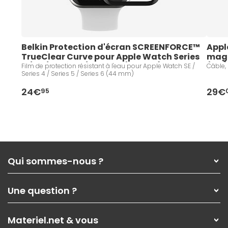
Belkin Protection d'écran SCREENFORCE™ 
Appl
TrueClear Curve pour Apple Watch Series 
magn
6 / SE / Series 5 / Series 4 (44 mm)
(1 m
Film de protection résistant à l'eau pour Apple Watch SE /
Câble, 
Series 4 / Series 5 / Series 6 (44 mm)
24€
29€
95
Qui sommes-nous ?
Qui sommes-nous ?
Une question ?
Nos services
Les magasins Materiel.net
Rubrique d'aide / FAQ
Nos solutions pour les pros
Materiel.net & vous
Paiement, livraison
Contactez-nous