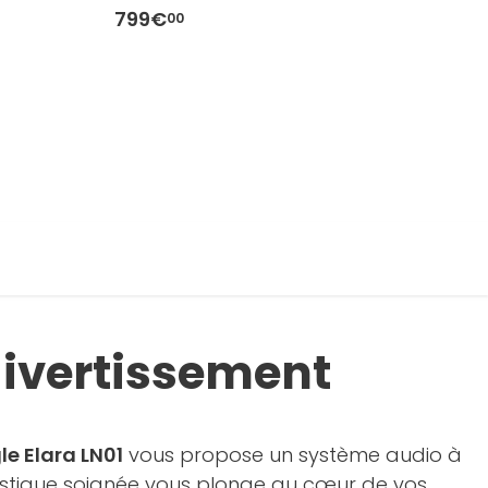
799€
7
00
 divertissement
e Elara LN01
vous propose un système audio à
coustique soignée vous plonge au cœur de vos