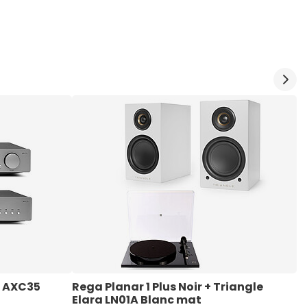
+ AXC35
Rega Planar 1 Plus Noir + Triangle 
R
Elara LN01A Blanc mat
E