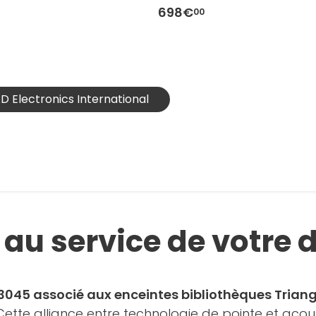
698€
00
AD Electronics International
é au service de votre
045 associé aux enceintes bibliothèques Triangl
. Cette alliance entre technologie de pointe et a