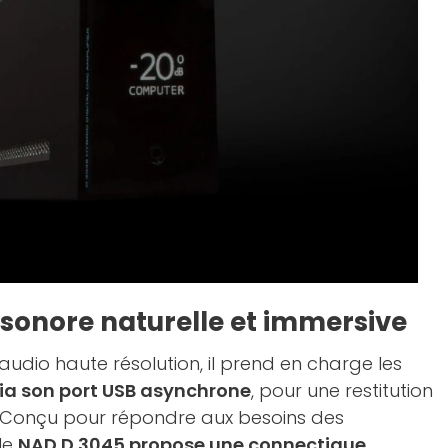
onore naturelle et immersive
 audio haute résolution, il prend en charge les
ia son port USB asynchrone
, pour une restitution
. Conçu pour répondre aux besoins des
 le
NAD D 3045 propose une connectique