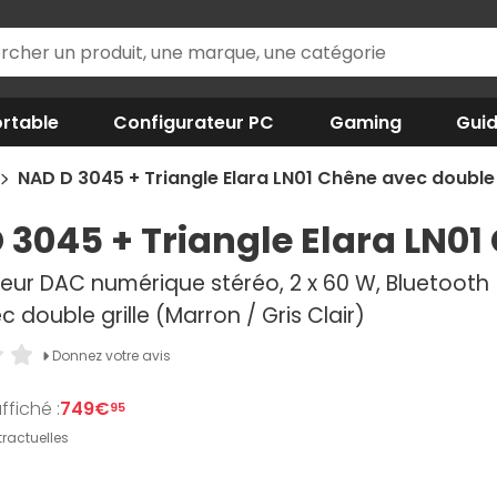
rtable
Configurateur PC
Gaming
Gui
NAD D 3045 + Triangle Elara LN01 Chêne avec double 
 3045 + Triangle Elara LN01
eur DAC numérique stéréo, 2 x 60 W, Bluetooth +
c double grille (Marron / Gris Clair)
Donnez votre avis
ffiché :
749€
95
ractuelles