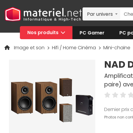
Par univers
Nos produits
PC Gamer
PC po
Image et son
Hifi / Home Cinéma
Mini-chaine
NAD D
Amplificat
paire) ave
Dernier prix a
Photos non cont