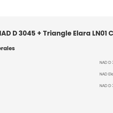
NAD D 3045 + Triangle Elara LN01 
érales
NAD D 
NAD El
NAD D 