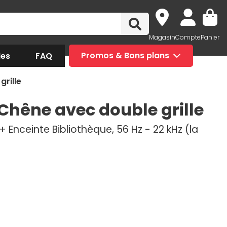
Magasin
Compte
Panier
des
FAQ
Promos & Bons plans
grille
 Chêne avec double grille
 Enceinte Bibliothèque, 56 Hz - 22 kHz (la