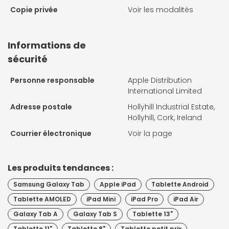
Copie privée
Voir les modalités
Informations de
sécurité
Personne responsable
Apple Distribution
International Limited
Adresse postale
Hollyhill Industrial Estate,
Hollyhill, Cork, Ireland
Courrier électronique
Voir la page
Les produits tendances :
Samsung Galaxy Tab
Apple iPad
Tablette Android
Tablette AMOLED
iPad Mini
iPad Pro
iPad Air
Galaxy Tab A
Galaxy Tab S
Tablette 13"
Tablette 11"
Tablette 8"
Tablette petit prix