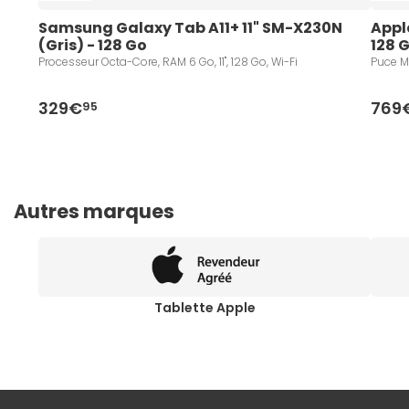
Samsung Galaxy Tab A11+ 11" SM-X230N 
Apple
(Gris) - 128 Go
128 G
Processeur Octa-Core, RAM 6 Go, 11", 128 Go, Wi-Fi
Puce M3
329€
769
95
Autres marques
Tablette Apple