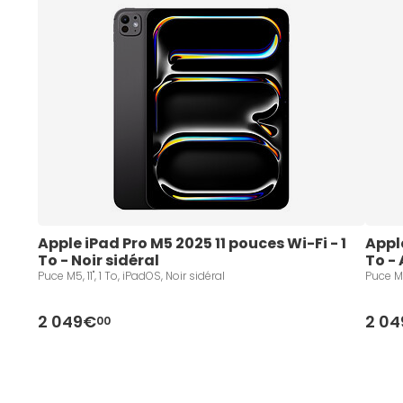
Apple iPad Pro M5 2025 11 pouces Wi-Fi - 1 
Apple
To - Noir sidéral
To -
Puce M5, 11", 1 To, iPadOS, Noir sidéral
Puce M5
2 049€
2 0
00