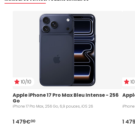
10/10
10
Apple iPhone 17 Pro Max Bleu Intense - 256 
Appl
Go
iPhone 17 Pro Max, 256 Go, 6,9 pouces, iOS 26
iPhone 
1 479€
1 47
00