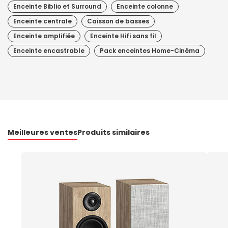
Enceinte Biblio et Surround
Enceinte colonne
Enceinte centrale
Caisson de basses
Enceinte amplifiée
Enceinte Hifi sans fil
Enceinte encastrable
Pack enceintes Home-Cinéma
Meilleures ventes
Produits similaires