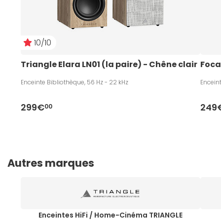
10/10
Triangle Elara LN01 (la paire) - Chêne clair
Foca
Enceinte Bibliothèque, 56 Hz - 22 kHz
Enceint
299€
249
00
Autres marques
Enceintes HiFi / Home-Cinéma TRIANGLE