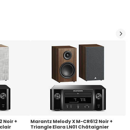
Noir + 
Marantz Melody X M-CR612 Noir + 
M
clair
Triangle Elara LN01 Châtaignier
+