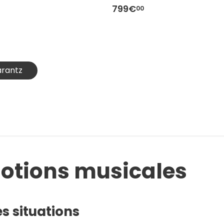
799€
00
arantz
motions musicales
s situations