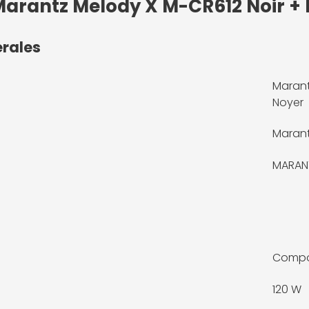
Marantz Melody X M-CR612 Noir + 
érales
Marant
Noyer
Maran
MARANT
Comp
120 W