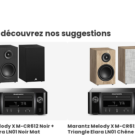
e, découvrez nos suggestions
ody X M-CR612 Noir + 
Marantz Melody X M-CR612 
ra LN01 Noir Mat
Triangle Elara LN01 Chêne 