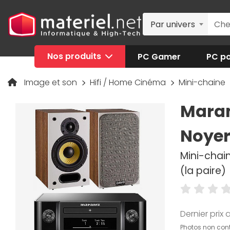
Par univers
Nos produits
PC Gamer
PC po
Image et son
Hifi / Home Cinéma
Mini-chaine
Maran
Noye
Mini-chain
(la paire)
Dernier prix a
Photos non cont