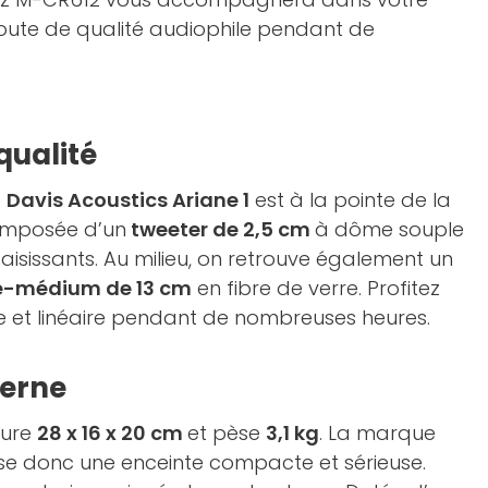
oute de qualité audiophile pendant de
qualité
e
Davis Acoustics Ariane 1
est à la pointe de la
composée d’un
tweeter de 2,5 cm
à dôme souple
aisissants. Au milieu, on retrouve également un
e-médium de 13 cm
en fibre de verre. Profitez
e et linéaire pendant de nombreuses heures.
erne
sure
28 x 16 x 20 cm
et pèse
3,1 kg
. La marque
se donc une enceinte compacte et sérieuse.