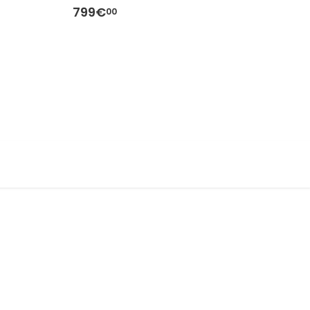
799€
7
00