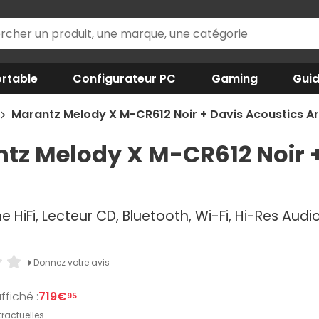
rtable
Configurateur PC
Gaming
Gui
Marantz Melody X M-CR612 Noir + Davis Acoustics Ar
tz Melody X M-CR612 Noir +
r
e HiFi, Lecteur CD, Bluetooth, Wi-Fi, Hi-Res Aud
Donnez votre avis
ffiché :
719€
95
ractuelles