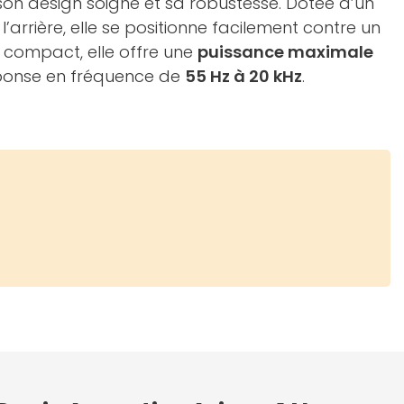
son design soigné et sa robustesse. Dotée d’un
arrière, elle se positionne facilement contre un
 compact, elle offre une
puissance maximale
ponse en fréquence de
55 Hz à 20 kHz
.