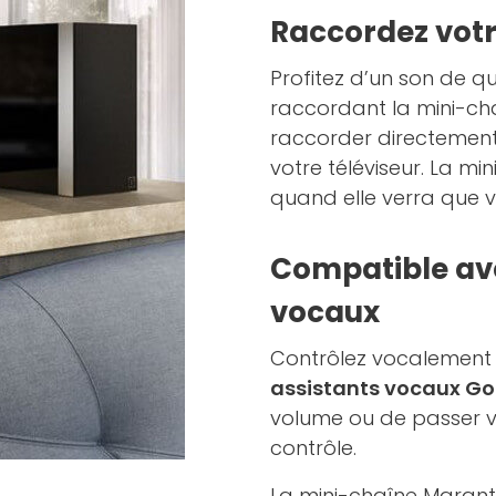
Raccordez votr
Profitez d’un son de q
raccordant la mini-cha
raccorder directement 
votre téléviseur. La m
quand elle verra que vo
Compatible av
vocaux
Contrôlez vocalement l
assistants vocaux Goog
volume ou de passer vo
contrôle.
La mini-chaîne Maran