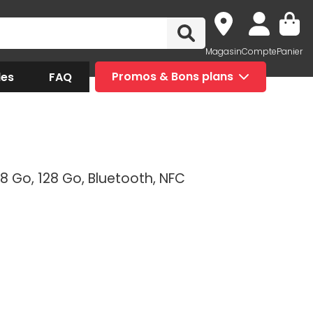
Magasin
Compte
Panier
des
FAQ
Promos & Bons plans
8 Go, 128 Go, Bluetooth, NFC