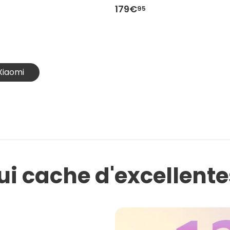
179€
95
Xiaomi
qui cache d'excellent