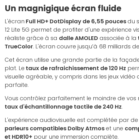
Un magnigique écran fluide
L'écran
Full HD+ DotDisplay de 6,55 pouces
du 
12 Lite 5G permet de profiter d'une expérience vis
réaliste grâce à sa
dalle AMOLED
associée à la
TrueColor
. L'écran couvre jusqu’à 68 milliards d
Cet écran utilise une grande partie de la faça
plat. Le
taux de rafraichissement de 120 Hz
perm
visuelle agréable, y compris dans les jeux vidéo 
parfaite.
Vous contrôlez parfaitement le moindre de vo
taux d'échantillonnage tactile de 240 Hz
.
L'expérience audiovisuelle est complétée par d
parleurs compatibles Dolby Atmos
et une
comp
et HDR10+
pour une immersion complète.