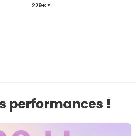
229€
2
95
es performances !