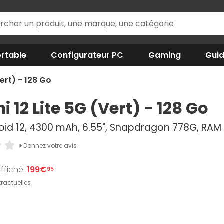
rtable
Configurateur PC
Gaming
Gui
ert) - 128 Go
 12 Lite 5G (Vert) - 128 Go
oid 12, 4300 mAh, 6.55", Snapdragon 778G, RAM 
Donnez votre avis
ffiché :
199€
95
ractuelles