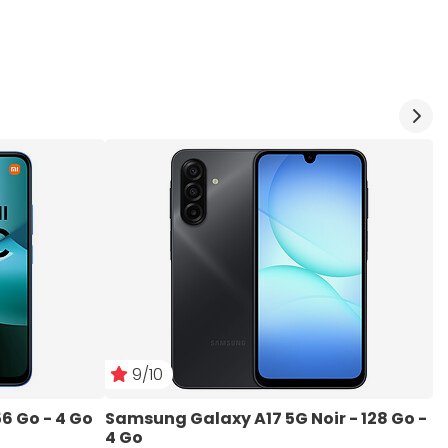
9/10
6 Go - 4 Go
Samsung Galaxy A17 5G Noir - 128 Go - 
S
4 Go
4