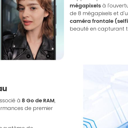
mégapixels
à l'ouvertu
de 8 mégapixels et d'
caméra frontale (self
beauté en capturant to
au
ssocié à
8 Go de RAM
,
formances de premier