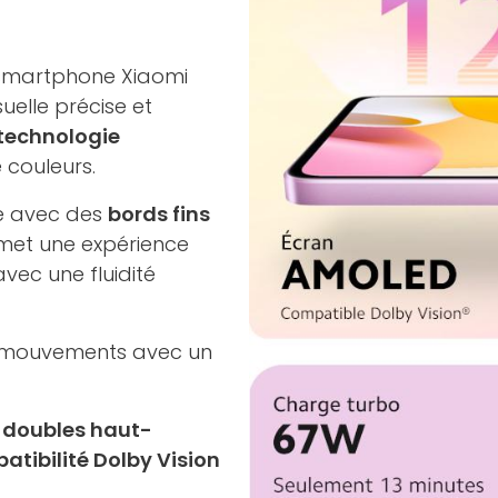
smartphone Xiaomi
uelle précise et
technologie
e couleurs.
de avec des
bords fins
et une expérience
avec une fluidité
s mouvements avec un
e
doubles haut-
atibilité Dolby Vision