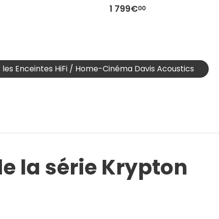
1 799€
00
r les Enceintes HiFi / Home-Cinéma Davis Acoustics
 la série Krypton