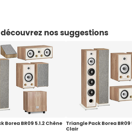
e, découvrez nos suggestions
k Borea BR09 5.1.2 Chêne 
Triangle Pack Borea BR09 
Clair