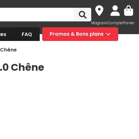
Magasin
Compte
Panier
des
FAQ
Promos & Bons plans
0 Chêne
5.0 Chêne