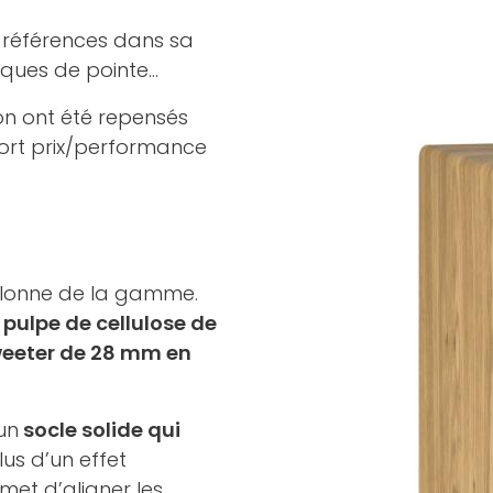
s références dans sa
iques de pointe…
on ont été repensés
port prix/performance
olonne de la gamme.
pulpe de cellulose de
tweeter de 28 mm en
un
socle solide qui
plus d’un effet
met d’aligner les