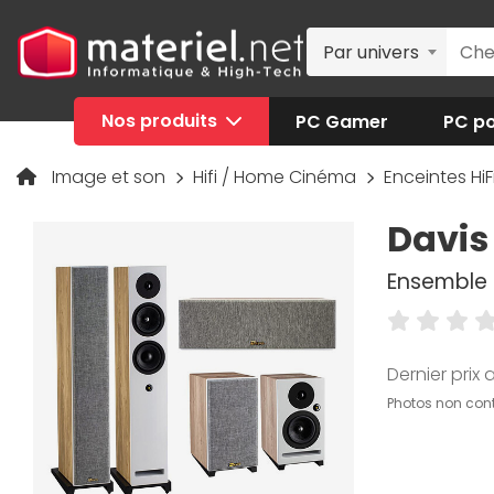
Par univers
Nos produits
PC Gamer
PC po
Image et son
Hifi / Home Cinéma
Enceintes H
Davis
Ensemble 
Dernier prix a
Photos non cont