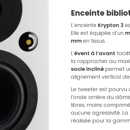
Enceinte bibli
L’enceinte
Krypton 3
e
Elle est équipée d’un
m
mm
en tissus.
L’
évent à l’avant
facil
la rapprocher au maxi
socle incliné
permet un
alignement vertical de
Le tweeter est pourvu
l’onde arrière du dôme
libres, moins comprimés
aucune agressivité. L
réalisée pour la gamm