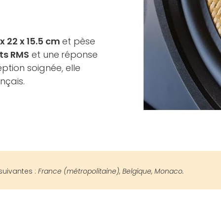
x 22 x 15.5 cm
et pèse
ts RMS
et une
réponse
tion soignée, elle
ançais.
suivantes :
France (métropolitaine), Belgique, Monaco.