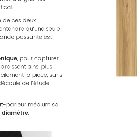
ical.
e de ces deux
n’entendre qu’une seule
 bande passante est
onique
, pour capturer
raissent ainsi plus
acilement la pièce, sans
découle de l’étude
aut-parleur médium sa
e diamètre
.