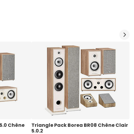
5.0 Chêne 
Triangle Pack Borea BR08 Chêne Clair 
J
5.0.2