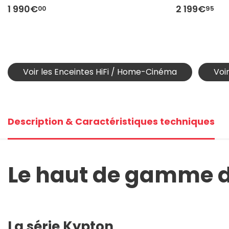
1 990€
2 199€
00
95
Voir les Enceintes HiFi / Home-Cinéma
Voi
Description & Caractéristiques techniques
Le haut de gamme de
La série Kypton