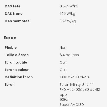
DAS tête
0.574 W/kg
DAS tronc
1.59 W/kg
DAS membres
3.23 W/kg
Ecran
Pliable
Non
Taille d'écran
6.4 pouces
Ecran tactile
Oui
Ecran couleur
Oui
Définition Écran
1080 x 2400 pixels
Ecran
Ecran Infinity U ; 6.4"
FHD + ; 2400x1080 p ; 412
ppp
90Hz
Super AMOLED