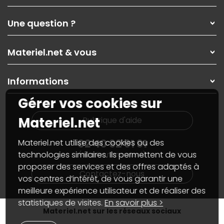
Qui sommes-nous ?
Une question ?
Nos services
Les magasins Materiel.net
Rubrique d'aide / FAQ
Nos solutions pour les pros
Materiel.net & vous
Paiement, livraison
Contactez-nous
Garanties
,
Pack Zen
On répare votre PC portable
SAV, demander un retour
Informations
On rachète votre carte graphique
Informations
PC sur mesure : Votre RDV personnalisé
Guides d'achats et tutoriels
Gérer vos cookies sur
Plan du site
Notre démarche écologique
Nos marques
Materiel.net recrute
Materiel.net
Rubrique d'aide
Conditions générales de vente
Notre programme d'affiliation
Marketplace
Partenariat & Sponsoring
02 40 92 91 91
Materiel.net utilise des cookies ou des
Informations légales
technologies similaires. Ils permettent de vous
(numéro non surtaxé)
Données personnelles
et
cookies
proposer des services et des offres adaptés à
Gérer vos cookies
Contactez-nous
Accessibilité : non conforme
vos centres d’intérêt, de vous garantir une
meilleure expérience utilisateur et de réaliser des
statistiques de visites.
En savoir plus >
Materiel.net sur les réseaux sociaux