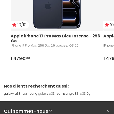
10/10
10
Apple iPhone 17 Pro Max Bleu Intense - 256 
Appl
Go
iPhone 17 Pro Max, 256 Go, 6,9 pouces, iOS 26
iPhone 
1 479€
1 47
00
Nos clients recherchent aussi :
galaxy a33
samsung galaxy a33
samsung a33
a33 5g
Qui sommes-nous ?