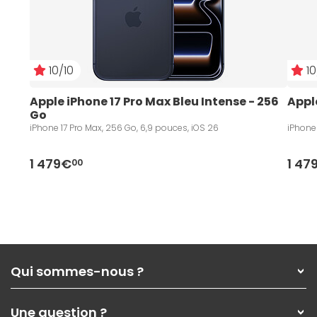
10/10
10
Apple iPhone 17 Pro Max Bleu Intense - 256 
Appl
Go
iPhone 17 Pro Max, 256 Go, 6,9 pouces, iOS 26
iPhone 
1 479€
1 47
00
Qui sommes-nous ?
Qui sommes-nous ?
Une question ?