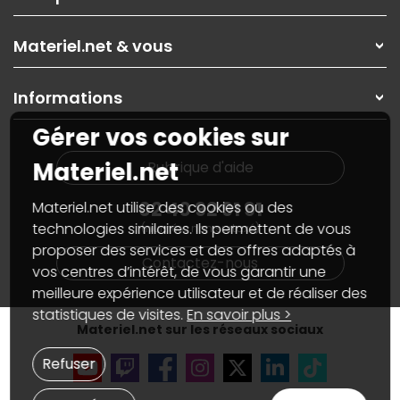
Nos services
Les magasins Materiel.net
Rubrique d'aide / FAQ
Nos solutions pour les pros
Materiel.net & vous
Paiement, livraison
Contactez-nous
Garanties
,
Pack Zen
On répare votre PC portable
SAV, demander un retour
Informations
On rachète votre carte graphique
Informations
PC sur mesure : Votre RDV personnalisé
Guides d'achats et tutoriels
Gérer vos cookies sur
Plan du site
Notre démarche écologique
Nos marques
Materiel.net recrute
Materiel.net
Rubrique d'aide
Conditions générales de vente
Notre programme d'affiliation
Marketplace
Partenariat & Sponsoring
02 40 92 91 91
Materiel.net utilise des cookies ou des
Informations légales
technologies similaires. Ils permettent de vous
(numéro non surtaxé)
Données personnelles
et
cookies
proposer des services et des offres adaptés à
Gérer vos cookies
Contactez-nous
Accessibilité : non conforme
vos centres d’intérêt, de vous garantir une
meilleure expérience utilisateur et de réaliser des
statistiques de visites.
En savoir plus >
Materiel.net sur les réseaux sociaux
Refuser