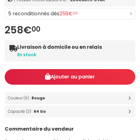
5 reconditionnés dès
258€
00
258€
00
Livraison à domicile ou en relais
En stock
Ajouter au panier
Couleur (6) :
Rouge
Capacité (3) :
64 Go
Commentaire du vendeur