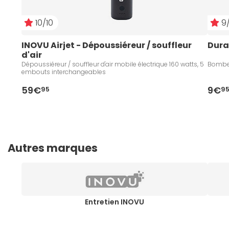
10/10
9/
INOVU Airjet - Dépoussiéreur / souffleur 
Dura
d'air
Dépoussiéreur / souffleur d'air mobile électrique 160 watts, 5
Bombe 
embouts interchangeables
59€
9€
95
9
Autres marques
Entretien INOVU