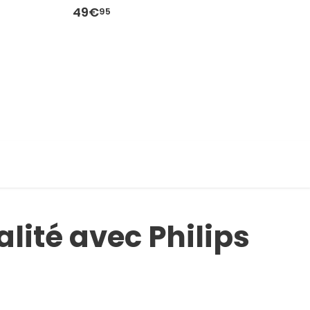
4
49€
4
95
lité avec Philips