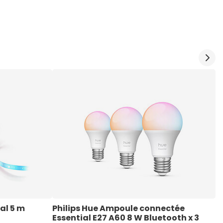
ial 5 m
Philips Hue Ampoule connectée 
P
Essential E27 A60 8 W Bluetooth x 3
a