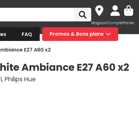
Magasin
Compte
Panier
des
FAQ
Promos & Bons plans
 Ambiance E27 A60 x2
White Ambiance E27 A60 x2
, Philips Hue