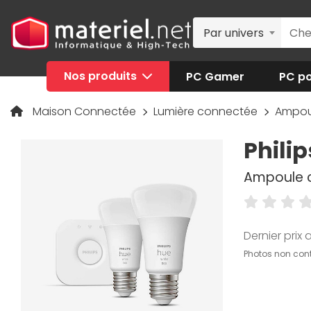
Par univers
Nos produits
PC Gamer
PC po
Maison Connectée
Lumière connectée
Ampou
Phili
Ampoule co
Dernier prix a
Photos non cont