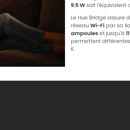
9.5 W
soit l'équivalent
Le Hue Bridge assure d
réseau
Wi-Fi
par sa li
ampoules
et jusqu'à
1
permettent différentes
K.