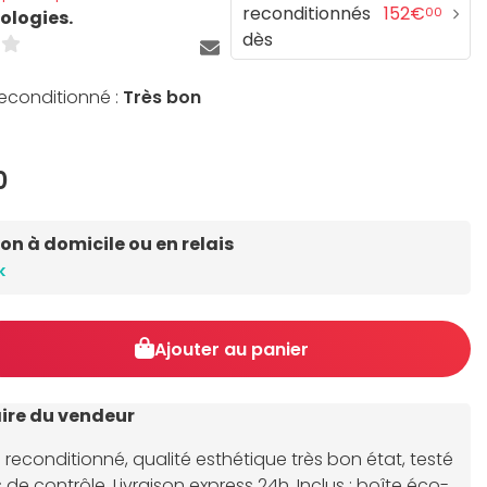
reconditionnés
152€
00
ologies.
dès
reconditionné :
Très bon
0
son à domicile ou en relais
k
Ajouter au panier
re du vendeur
econditionné, qualité esthétique très bon état, testé
 de contrôle. Livraison express 24h. Inclus : boîte éco-