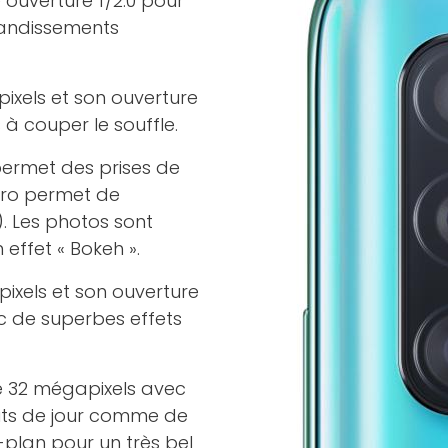
 ouverture f/2.0 pour
randissements
ixels et son ouverture
à couper le souffle.
permet des prises de
ro permet de
. Les photos sont
effet « Bokeh ».
pixels et son ouverture
ec de superbes effets
e 32 mégapixels avec
faits de jour comme de
e-plan pour un très bel