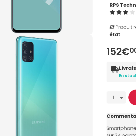
RPS Techn
Produit 
état
152€
0
Livrai
En stoc
Quantité
1
Commentai
Smartphone r
sur 34 points