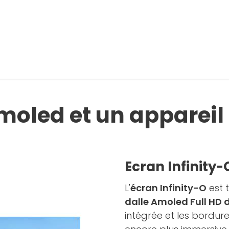
 photo
r la galerie
moled et un appareil
Ecran Infinity-
L'
écran Infinity-O
est 
dalle Amoled Full HD 
intégrée et les bordure