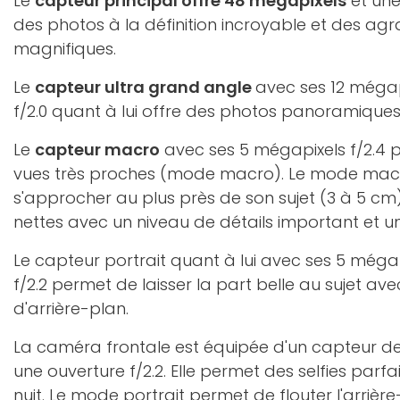
Le
capteur principal offre 48 mégapixels
et une
des photos à la définition incroyable et des ag
magnifiques.
Le
capteur ultra grand angle
avec ses 12 mégap
f/2.0 quant à lui offre des photos panoramiques 
Le
capteur macro
avec ses 5 mégapixels f/2.4 
vues très proches (mode macro). Le mode mac
s'approcher au plus près de son sujet (3 à 5 cm)
nettes avec un niveau de détails important et un 
Le capteur portrait quant à lui avec ses 5 méga
f/2.2 permet de laisser la part belle au sujet av
d'arrière-plan.
La caméra frontale est équipée d'un capteur d
une ouverture f/2.2. Elle permet des selfies par
nuit. Le mode portrait permet de flouter l'arrièr