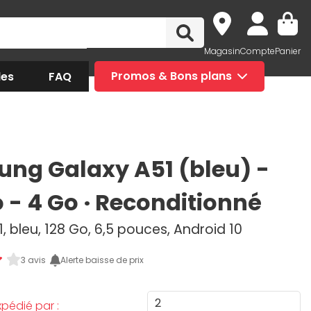
Magasin
Compte
Panier
des
FAQ
Promos & Bons plans
ng Galaxy A51 (bleu) -
o - 4 Go · Reconditionné
, bleu, 128 Go, 6,5 pouces, Android 10
3 avis
Alerte baisse de prix
2
pédié par :