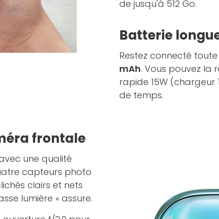
de jusqu'à 512 Go.
Batterie longu
Restez connecté toute
mAh
. Vous pouvez la 
rapide 15W (chargeur 15
de temps.
méra frontale
 avec une qualité
quatre capteurs photo
chés clairs et nets
basse lumière » assure.