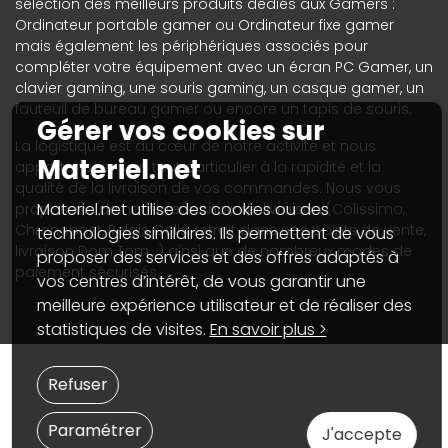
sélection des meilleurs produits dédiés aux Gamers :
Ordinateur portable gamer ou Ordinateur fixe gamer
mais également les périphériques associés pour
compléter votre équipement avec un écran PC Gamer, un
clavier gaming, une souris gaming, un casque gamer, un
fauteuil de bureau gamer ou encore un tapis de souris.
Gérer vos cookies sur
La logistique est au cœur de notre activité et nous
Materiel.net
apportons un soin tout particulier à la rapidité et la
qualité de la livraison de vos commandes. Nous vous
Materiel.net utilise des cookies ou des
proposons de nombreux choix de livraison (Colissimo,
Chronopost, Relais Colis, retrait dans nos points de vente,
technologies similaires. Ils permettent de vous
livraison Dom Tom...) ainsi que de nombreux modes de
proposer des services et des offres adaptés à
paiement sécurisés.
vos centres d’intérêt, de vous garantir une
meilleure expérience utilisateur et de réaliser des
statistiques de visites.
En savoir plus >
Refuser
Paramétrer
J'accepte