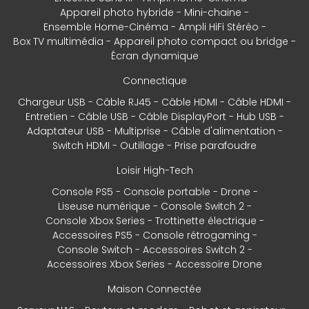
Appareil photo hybride
Mini-chaine
Ensemble Home-Cinéma
Ampli HiFi Stéréo
Box TV multimédia
Appareil photo compact ou bridge
Écran dynamique
Connectique
Chargeur USB
Câble RJ45
Câble HDMI
Câble HDMI
Entretien
Câble USB
Câble DisplayPort
Hub USB
Adaptateur USB
Multiprise
Câble d'alimentation
Switch HDMI
Outillage
Prise parafoudre
Loisir High-Tech
Console PS5
Console portable
Drone
Liseuse numérique
Console Switch 2
Console Xbox Series
Trottinette électrique
Accessoires PS5
Console rétrogaming
Console Switch
Accessoires Switch 2
Accessoires Xbox Series
Accessoire Drone
Maison Connectée