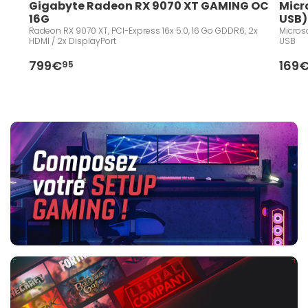
Gigabyte Radeon RX 9070 XT GAMING OC 
Micr
16G
USB)
Radeon RX 9070 XT, PCI-Express 16x 5.0, 16 Go GDDR6, 2x
Microso
HDMI / 2x DisplayPort
USB
799€
169
95