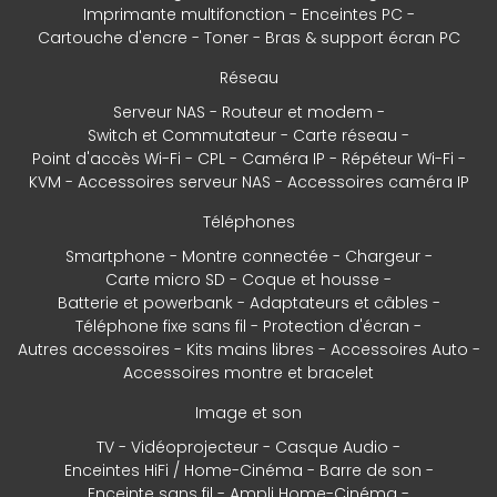
Imprimante multifonction
Enceintes PC
Cartouche d'encre
Toner
Bras & support écran PC
Réseau
Serveur NAS
Routeur et modem
Switch et Commutateur
Carte réseau
Point d'accès Wi-Fi
CPL
Caméra IP
Répéteur Wi-Fi
KVM
Accessoires serveur NAS
Accessoires caméra IP
Téléphones
Smartphone
Montre connectée
Chargeur
Carte micro SD
Coque et housse
Batterie et powerbank
Adaptateurs et câbles
Téléphone fixe sans fil
Protection d'écran
Autres accessoires
Kits mains libres
Accessoires Auto
Accessoires montre et bracelet
Image et son
TV
Vidéoprojecteur
Casque Audio
Enceintes HiFi / Home-Cinéma
Barre de son
Enceinte sans fil
Ampli Home-Cinéma