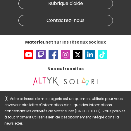
Materiel.net recrute
Rubrique d'aide
Conditions générales de vente
Notre programme d'affiliation
Marketplace
Partenariat & Sponsoring
Informations légales
Contactez-nous
Données personnelles
et
cookies
Gérer vos cookies
Accessibilité : non conforme
Materiel.net sur les réseaux sociaux
Nos autres sites
[1] Votre adresse de messagerie est uniquement utilisée pour vous
envoyer notre lettre d'information ainsi que des informations
concernant les activités de Materiel.net (GROUPE LDLC). Vous pouvez
à tout moment utiliser le lien de désabonnement intégré dans la
newsletter.