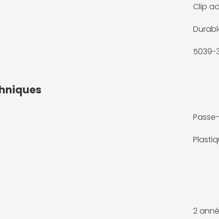
Clip ad
Durabl
5039-
chniques
Passe
Plasti
2 anné