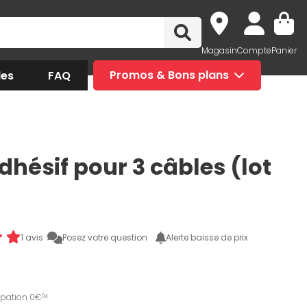
Magasin
Compte
Panier
des
FAQ
Promos & Bons plans
dhésif pour 3 câbles (lot
1 avis
Posez votre question
Alerte baisse de prix
ipation 0€
04