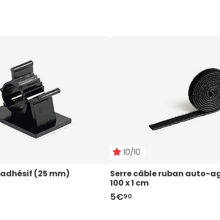
10/10
 adhésif (25 mm)
Serre câble ruban auto-ag
100 x 1 cm
5€
90