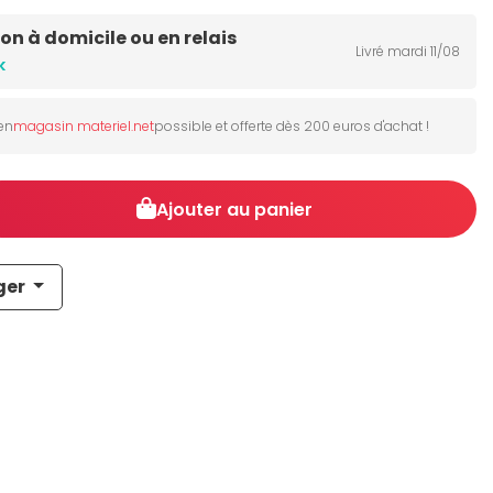
son à domicile ou en relais
Livré mardi 11/08
k
 en
magasin materiel.net
possible et offerte dès 200 euros d'achat !
Ajouter au panier
ger