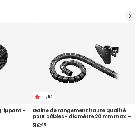
10/10
rippant - 
Gaine de rangement haute qualité 
G
pour câbles - diamètre 20 mm max. - 
(
longueur 2.5 m
9€
4
95