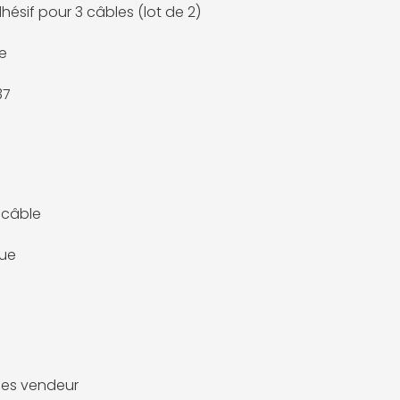
hésif pour 3 câbles (lot de 2)
e
37
-câble
que
es vendeur