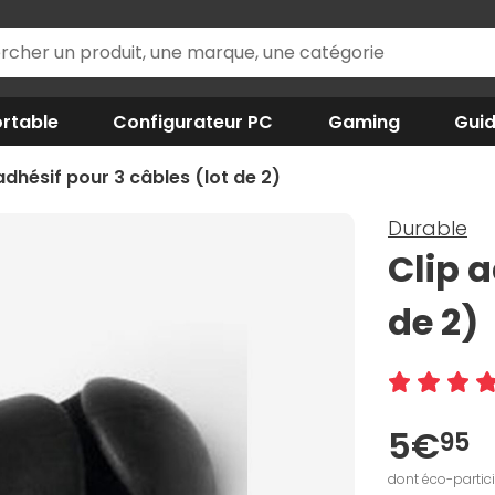
rtable
Configurateur PC
Gaming
Gui
adhésif pour 3 câbles (lot de 2)
Durable
Clip a
de 2)
5€
95
dont éco-partic