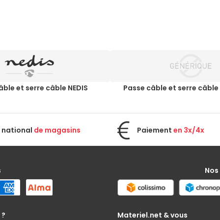
âble et serre câble NEDIS
Passe câble et serre câbl
 national
de magasins
Paiement
en 3x/4x
s
Nos
 ?
Materiel.net & vous