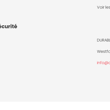
Voir l
écurité
DURAB
Westfa
info@d