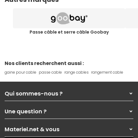
Passe câble et serre câble Goobay
Nos clients recherchent aussi :
gaine pour cable
passe cable
range cables
rangement cable
Qui sommes-nous ?
Qui sommes-nous ?
Une question ?
Nos services
Les magasins Materiel.net
Rubrique d'aide / FAQ
Nos solutions pour les pros
Materiel.net & vous
Paiement, livraison
Contactez-nous
Garanties
,
Pack Zen