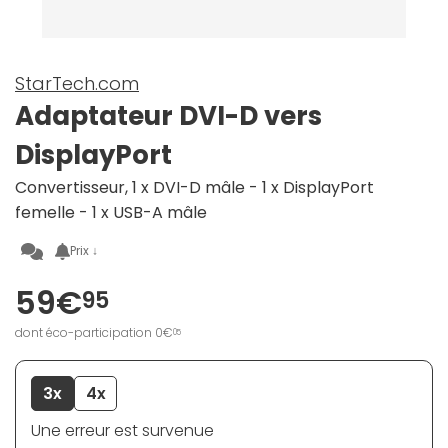
StarTech.com
Adaptateur DVI-D vers
DisplayPort
Convertisseur, 1 x DVI-D mâle - 1 x DisplayPort
femelle - 1 x USB-A mâle
Prix ↓
59€
95
dont éco-participation 0€
05
3x
4x
Une erreur est survenue