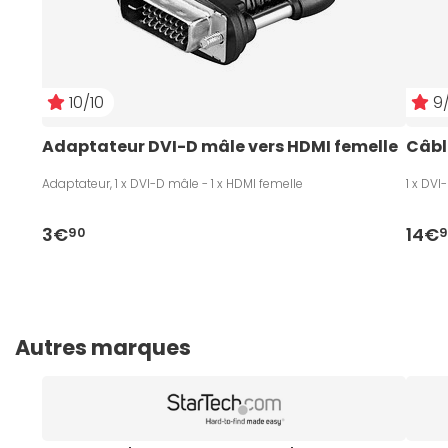
10/10
9/
Adaptateur DVI-D mâle vers HDMI femelle
Câble
Adaptateur, 1 x DVI-D mâle - 1 x HDMI femelle
1 x DVI
3€
14€
90
9
Autres marques