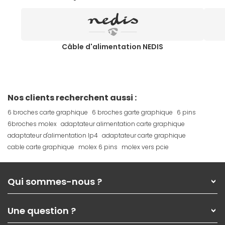
Câble d'alimentation NEDIS
Nos clients recherchent aussi :
6 broches carte graphique
6 broches garte graphique
6 pins
6broches molex
adaptateur alimentation carte graphique
adaptateur d'alimentation lp4
adaptateur carte graphique
cable carte graphique
molex 6 pins
molex vers pcie
Qui sommes-nous ?
Qui sommes-nous ?
Une question ?
Nos services
Les magasins Materiel.net