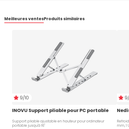
Meilleures ventes
Produits similaires
9/10
9/
INOVU Support pliable pour PC portable
Nedi
Support pliable ajustable en hauteur pour ordinateur
Refroid
portable jusqu'à 16"
mm, 1 