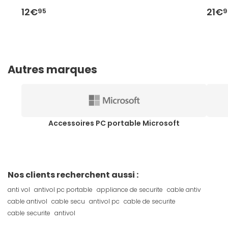
12€
21€
95
9
Autres marques
Accessoires PC portable Microsoft
Nos clients recherchent aussi :
anti vol
antivol pc portable
appliance de securite
cable antiv
cable antivol
cable secu
antivol pc
cable de securite
cable securite
antivol