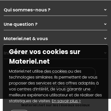
Qui sommes-nous ?
Qui sommes-nous ?
Une question ?
Nos services
Les magasins Materiel.net
Rubrique d'aide / FAQ
Nos solutions pour les pros
Materiel.net & vous
Paiement, livraison
Contactez-nous
Garanties
,
Pack Zen
On répare votre PC portable
Gérer vos cookies sur
SAV, demander un retour
Informations
On rachète votre carte graphique
Informations
Materiel.net
PC sur mesure : Votre RDV personnalisé
Guides d'achats et tutoriels
Plan du site
Notre démarche écologique
Nos marques
Materiel.net recrute
Materiel.net utilise des cookies ou des
Rubrique d'aide
Conditions générales de vente
Notre programme d'affiliation
technologies similaires. Ils permettent de vous
Marketplace
Partenariat & Sponsoring
proposer des services et des offres adaptés à
Informations légales
Contactez-nous
vos centres d’intérêt, de vous garantir une
Données personnelles
et
cookies
meilleure expérience utilisateur et de réaliser des
Gérer vos cookies
Accessibilité : non conforme
statistiques de visites.
En savoir plus >
Materiel.net sur les réseaux sociaux