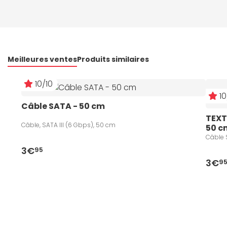
Meilleures ventes
Produits similaires
10/10
10
Câble SATA - 50 cm
TEXT
Câble, SATA III (6 Gbps), 50 cm
50 c
Câble 
3€
95
3€
9