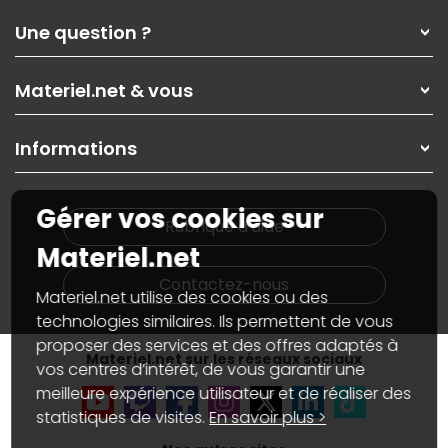
Qui sommes-nous ?
Une question ?
Nos services
Les magasins Materiel.net
Rubrique d'aide / FAQ
Nos solutions pour les pros
Materiel.net & vous
Paiement, livraison
Contactez-nous
Garanties
,
Pack Zen
On répare votre PC portable
SAV, demander un retour
Informations
On rachète votre carte graphique
Informations
PC sur mesure : Votre RDV personnalisé
Guides d'achats et tutoriels
Plan du site
Notre démarche écologique
Gérer vos cookies sur
Nos marques
Materiel.net recrute
Rubrique d'aide
Conditions générales de vente
Notre programme d'affiliation
Materiel.net
Marketplace
Partenariat & Sponsoring
Informations légales
Contactez-nous
Materiel.net utilise des cookies ou des
Données personnelles
et
cookies
Gérer vos cookies
technologies similaires. Ils permettent de vous
Accessibilité : non conforme
proposer des services et des offres adaptés à
Materiel.net sur les réseaux sociaux
vos centres d’intérêt, de vous garantir une
meilleure expérience utilisateur et de réaliser des
statistiques de visites.
En savoir plus >