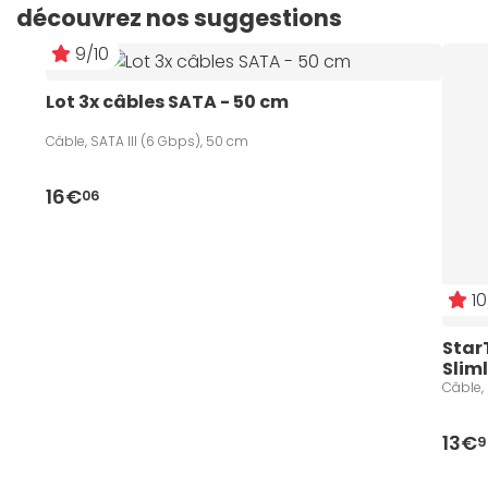
découvrez nos suggestions
9/10
Lot 3x câbles SATA - 50 cm
Câble, SATA III (6 Gbps), 50 cm
16€
06
10
Star
Sliml
Câble, 
13€
9