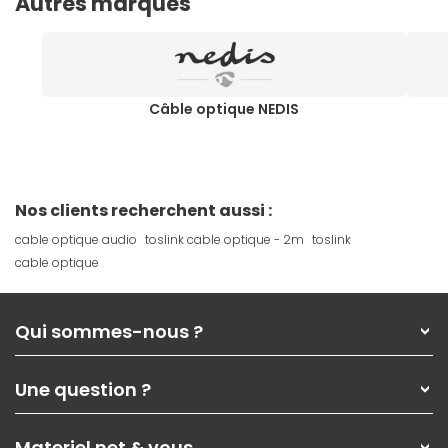
Autres marques
Câble optique NEDIS
Nos clients recherchent aussi :
cable optique audio
toslink cable optique - 2m
toslink
cable optique
Qui sommes-nous ?
Qui sommes-nous ?
Une question ?
Nos services
Les magasins Materiel.net
Rubrique d'aide / FAQ
Nos solutions pour les pros
Materiel.net & vous