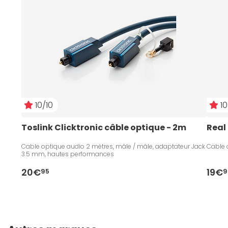
10/10
10
Toslink Clicktronic câble optique - 2m
Real
Cable optique audio 2 mètres, mâle / mâle, adaptateur Jack
Cable 
3.5 mm, hautes performances
20€
19€
95
9