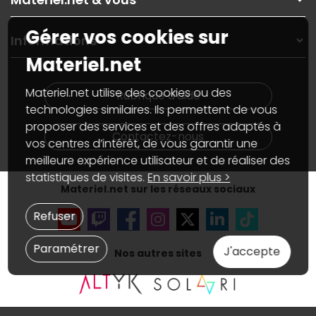
Paiement, livraison
Contactez-nous
Garanties
,
Pack Zen
On répare votre PC portable
Gérer vos cookies sur
SAV, demander un retour
Informations
On rachète votre carte graphique
Informations
Materiel.net
PC sur mesure : Votre RDV personnalisé
Guides d'achats et tutoriels
Plan du site
Notre démarche écologique
Nos marques
Materiel.net recrute
Materiel.net utilise des cookies ou des
Rubrique d'aide
Conditions générales de vente
Notre programme d'affiliation
technologies similaires. Ils permettent de vous
Marketplace
Partenariat & Sponsoring
proposer des services et des offres adaptés à
Informations légales
Contactez-nous
vos centres d’intérêt, de vous garantir une
Données personnelles
et
cookies
meilleure expérience utilisateur et de réaliser des
Gérer vos cookies
Accessibilité : non conforme
statistiques de visites.
En savoir plus >
Materiel.net sur les réseaux sociaux
Refuser
Paramétrer
J'accepte
Nos autres sites