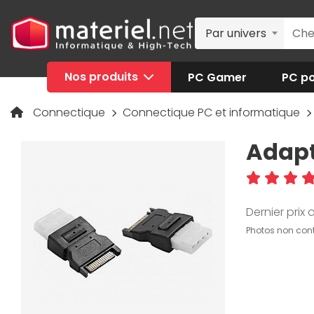
Par univers
Nos produits
PC Gamer
PC po
Connectique
Connectique PC et informatique
Adapt
Dernier prix a
Photos non cont