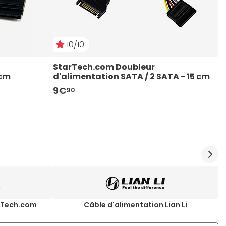
10/10
StarTech.com Doubleur 
N
 cm
d'alimentation SATA / 2 SATA - 15 cm
d
9€
1
90
arTech.com
Câble d'alimentation Lian Li