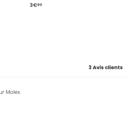
3€
3
90
3
Avis clients
r Molex.