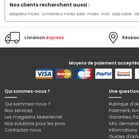
Nos clients recherchent aussi :
adapteur molex
connecteur molex sata
molex
moll
sata cable
ad
Livraison
express
Réseau
Moyens de paiement accepté
Qui sommes-nous ?
Une question
Qui sommes-nous ?
Rubrique d'ai
Nos services
Paiement, liv
Les magasins Materiel.net
Garanties
,
Pa
Nos solutions pour les pros
SAV, demande
Contactez-nous
Informations
Guides d'acha