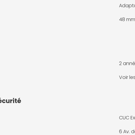
Adapta
48 m
2 anné
Voir l
écurité
CUC Ex
6 Av. 