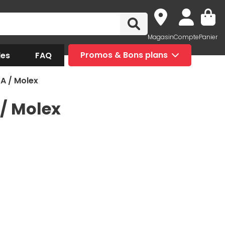
Magasin
Compte
Panier
des
FAQ
Promos & Bons plans
A / Molex
/ Molex