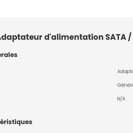
Adaptateur d'alimentation SATA /
érales
Adapta
Génér
N/A
éristiques