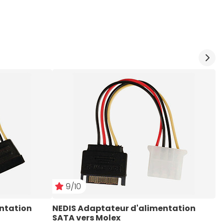
9/10
ntation 
NEDIS Adaptateur d'alimentation 
N
SATA vers Molex
M