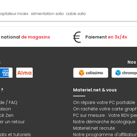
aptateur molex
alimentation sata
cable sata
 national
de magasins
Paiement
en 3x/4x
s
Nos
 ?
Materiel.net & vous
de / FAQ
On répare votre PC portable
raison
On rachète votre carte grap
ck Zen
PC sur mesure : Votre RDV pe
r un retour
Notre démarche écologique
Materiel.net recrute
ts et tutoriels
Notre programme d'affiliatio