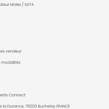
teur Molex / SATA
m
es vendeur
es modalités
ertis Connect
de la Durance, 78200 Buchelay FRANCE